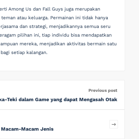
perti Among Us dan Fall Guys juga merupakan
 teman atau keluarga. Permainan ini tidak hanya
rjasama dan strategi, menjadikannya semua seru
agam pilihan ini, tiap individu bisa mendapatkan
ampuan mereka, menjadikan aktivitas bermain satu
agi setiap kalangan.
Previous post
ka-Teki dalam Game yang dapat Mengasah Otak
ng Macam-Macam Jenis