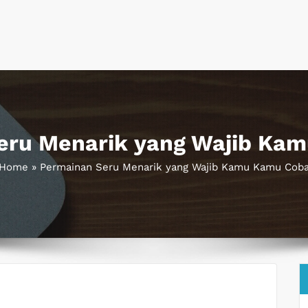
eru Menarik yang Wajib Ka
Home
»
Permainan Seru Menarik yang Wajib Kamu Kamu Cob