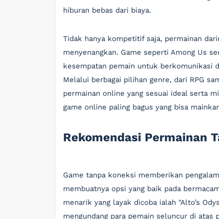
hiburan bebas dari biaya.
Tidak hanya kompetitif saja, permainan dari
menyenangkan. Game seperti Among Us ser
kesempatan pemain untuk berkomunikasi dan 
Melalui berbagai pilihan genre, dari RPG sa
permainan online yang sesuai ideal serta m
game online paling bagus yang bisa maink
Rekomendasi Permainan T
Game tanpa koneksi memberikan pengalama
membuatnya opsi yang baik pada bermacam
menarik yang layak dicoba ialah "Alto’s Od
mengundang para pemain seluncur di atas p