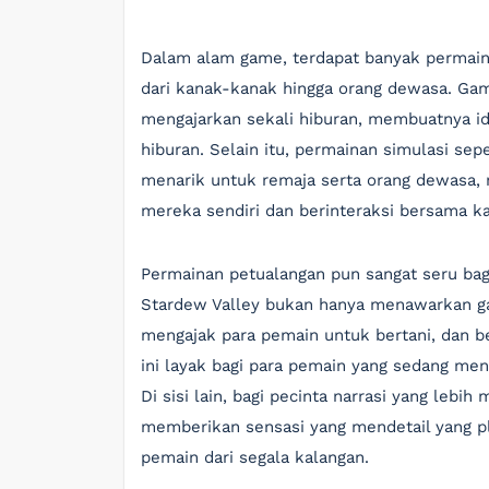
Dalam alam game, terdapat banyak permaina
dari kanak-kanak hingga orang dewasa. Game
mengajarkan sekali hiburan, membuatnya i
hiburan. Selain itu, permainan simulasi s
menarik untuk remaja serta orang dewas
mereka sendiri dan berinteraksi bersama ka
Permainan petualangan pun sangat seru bag
Stardew Valley bukan hanya menawarkan ga
mengajak para pemain untuk bertani, dan 
ini layak bagi para pemain yang sedang me
Di sisi lain, bagi pecinta narrasi yang lebi
memberikan sensasi yang mendetail yang pl
pemain dari segala kalangan.