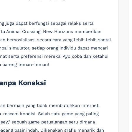
ng juga dapat berfungsi sebagai relaks serta
ta Animal Crossing: New Horizons memberikan
bersosialisasi secara cara yang lebih lebih santai.
mpai simulator, setiap orang individu dapat mencari
inat serta preferensi mereka. Ayo coba dan ketahui
an bareng teman-teman!
anpa Koneksi
n bermain yang tidak membutuhkan internet,
-macam kondisi. Salah satu game yang paling
yssey," sebuah game petualangan seru dimana
adang pasir indah. Dikenakan grafis menarik dan