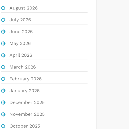
August 2026
July 2026
June 2026
May 2026
April 2026
March 2026
February 2026
January 2026
December 2025
November 2025
October 2025