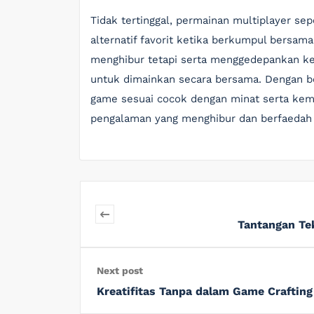
Tidak tertinggal, permainan multiplayer se
alternatif favorit ketika berkumpul bersama
menghibur tetapi serta menggedepankan ke
untuk dimainkan secara bersama. Dengan ber
game sesuai cocok dengan minat serta kem
pengalaman yang menghibur dan berfaedah b
Tantangan Te
Next post
Kreatifitas Tanpa dalam Game Crafti