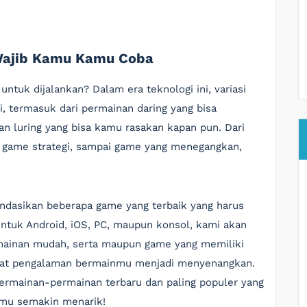
Wajib Kamu Kamu Coba
ntuk dijalankan? Dalam era teknologi ini, variasi
, termasuk dari permainan daring yang bisa
 luring yang bisa kamu rasakan kapan pun. Dari
 game strategi, sampai game yang menegangkan,
endasikan beberapa game yang terbaik yang harus
ntuk Android, iOS, PC, maupun konsol, kami akan
ainan mudah, serta maupun game yang memiliki
buat pengalaman bermainmu menjadi menyenangkan.
ermainan-permainan terbaru dan paling populer yang
gmu semakin menarik!