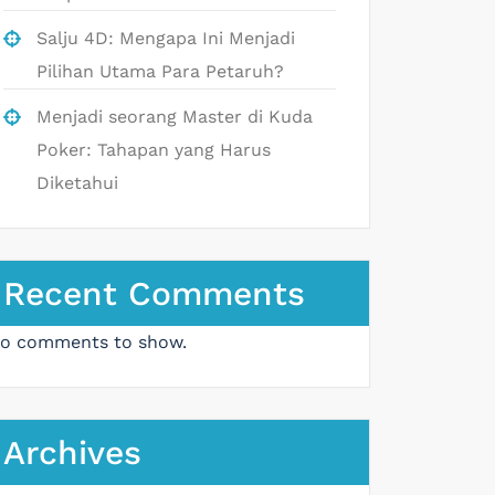
Salju 4D: Mengapa Ini Menjadi
Pilihan Utama Para Petaruh?
Menjadi seorang Master di Kuda
Poker: Tahapan yang Harus
Diketahui
Recent Comments
o comments to show.
Archives