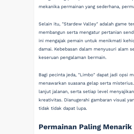
mekanika permainan yang sederhana, permain
Selain itu, "Stardew Valley" adalah game 
membangun serta mengatur pertanian sendi
ini mengajak pemain untuk menikmati kehi
damai. Kebebasan dalam menyusuri alam se
keseruan pengalaman bermain.
Bagi pecinta jeda, "Limbo" dapat jadi opsi 
menawarkan suasana gelap serta misteriu
lanjut jalanan, serta setiap level menyaji
kreativitas. Dianugerahi gambaran visual 
tidak tidak dapat lupa.
Permainan Paling Menarik