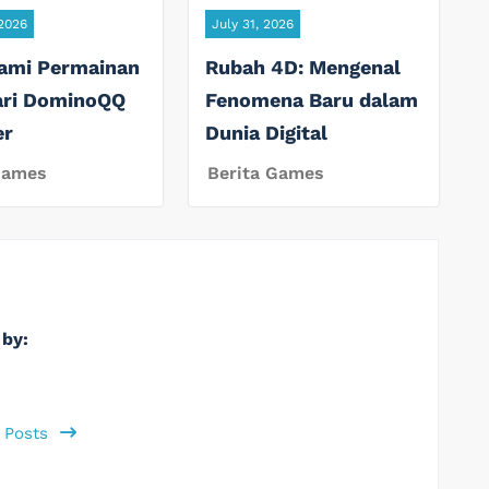
 2026
July 31, 2026
ami Permainan
Rubah 4D: Mengenal
ari DominoQQ
Fenomena Baru dalam
er
Dunia Digital
Games
Berita Games
 by:
l Posts