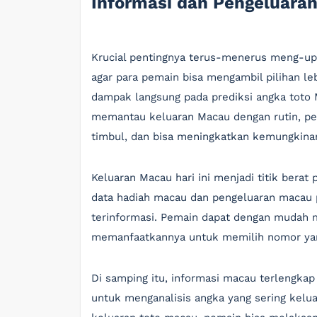
Informasi dan Pengeluara
Krucial pentingnya terus-menerus meng-upd
agar para pemain bisa mengambil pilihan leb
dampak langsung pada prediksi angka toto 
memantau keluaran Macau dengan rutin, pe
timbul, dan bisa meningkatkan kemungkina
Keluaran Macau hari ini menjadi titik berat
data hadiah macau dan pengeluaran macau po
terinformasi. Pemain dapat dengan mudah me
memanfaatkannya untuk memilih nomor yang
Di samping itu, informasi macau terlengkap
untuk menganalisis angka yang sering kel