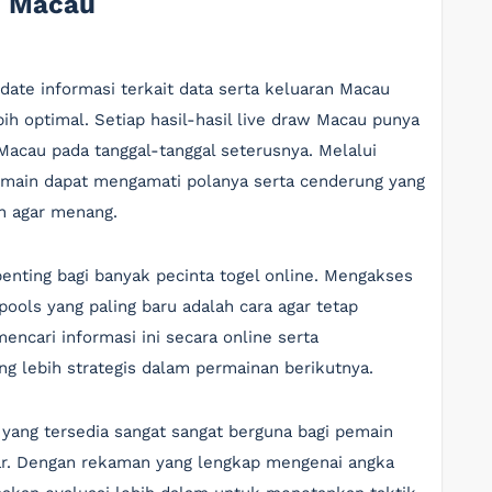
n Macau
ate informasi terkait data serta keluaran Macau
ih optimal. Setiap hasil-hasil live draw Macau punya
Macau pada tanggal-tanggal seterusnya. Melalui
main dapat mengamati polanya serta cenderung yang
n agar menang.
 penting bagi banyak pecinta togel online. Mengakses
ols yang paling baru adalah cara agar tetap
ncari informasi ini secara online serta
 lebih strategis dalam permainan berikutnya.
 yang tersedia sangat sangat berguna bagi pemain
uar. Dengan rekaman yang lengkap mengenai angka