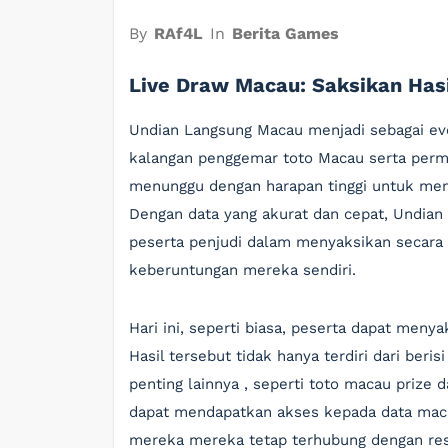
By
RAf4L
In
Berita Games
Live Draw Macau: Saksikan Has
Undian Langsung Macau menjadi sebagai eve
kalangan penggemar toto Macau serta permai
menunggu dengan harapan tinggi untuk mem
Dengan data yang akurat dan cepat, Undi
peserta penjudi dalam menyaksikan secara
keberuntungan mereka sendiri.
Hari ini, seperti biasa, peserta dapat meny
Hasil tersebut tidak hanya terdiri dari beri
penting lainnya , seperti toto macau prize 
dapat mendapatkan akses kepada data mac
mereka mereka tetap terhubung dengan resul