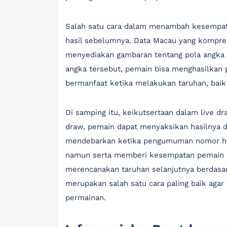
Salah satu cara dalam menambah kesempata
hasil sebelumnya. Data Macau yang komprehe
menyediakan gambaran tentang pola angka y
angka tersebut, pemain bisa menghasilkan pr
bermanfaat ketika melakukan taruhan, baik 
Di samping itu, keikutsertaan dalam live d
draw, pemain dapat menyaksikan hasilnya
mendebarkan ketika pengumuman nomor hasi
namun serta memberi kesempatan pemain a
merencanakan taruhan selanjutnya berdasark
merupakan salah satu cara paling baik agar
permainan.