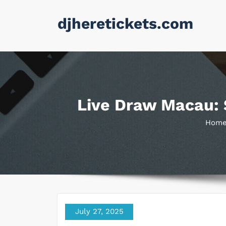
Skip
djheretickets.com
to
content
Live Draw Macau: 
Hom
July 27, 2025