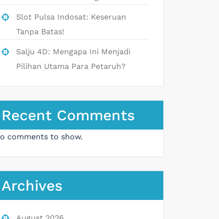
Slot Pulsa Indosat: Keseruan
Tanpa Batas!
Salju 4D: Mengapa Ini Menjadi
Pilihan Utama Para Petaruh?
Recent Comments
o comments to show.
Archives
August 2026