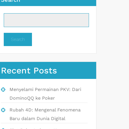
Search
Recent Posts
Menyelami Permainan PKV: Dari
DominoQQ ke Poker
Rubah 4D: Mengenal Fenomena
Baru dalam Dunia Digital