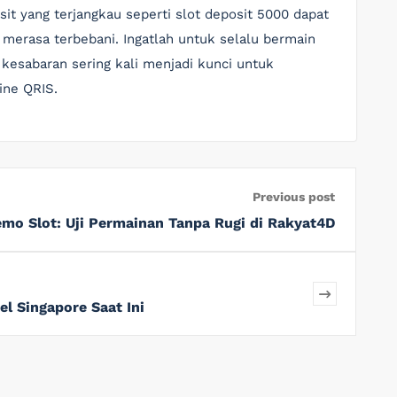
 yang terjangkau seperti slot deposit 5000 dapat
rasa terbebani. Ingatlah untuk selalu bermain
 kesabaran sering kali menjadi kunci untuk
ine QRIS.
Previous post
mo Slot: Uji Permainan Tanpa Rugi di Rakyat4D
l Singapore Saat Ini