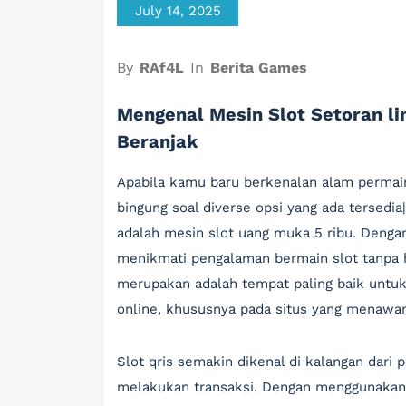
July 14, 2025
By
RAf4L
In
Berita Games
Mengenal Mesin Slot Setoran li
Beranjak
Apabila kamu baru berkenalan alam permain
bingung soal diverse opsi yang ada tersedia|
adalah mesin slot uang muka 5 ribu. Denga
menikmati pengalaman bermain slot tanpa 
merupakan adalah tempat paling baik untu
online, khususnya pada situs yang menawark
Slot qris semakin dikenal di kalangan dar
melakukan transaksi. Dengan menggunakan 