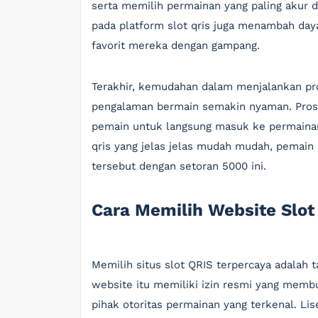
serta memilih permainan yang paling akur
pada platform slot qris juga menambah d
favorit mereka dengan gampang.
Terakhir, kemudahan dalam menjalankan pros
pengalaman bermain semakin nyaman. Pros
pemain untuk langsung masuk ke permainan
qris yang jelas jelas mudah mudah, pemain b
tersebut dengan setoran 5000 ini.
Cara Memilih Website Slot
Memilih situs slot QRIS terpercaya adalah t
website itu memiliki izin resmi yang memb
pihak otoritas permainan yang terkenal. Li