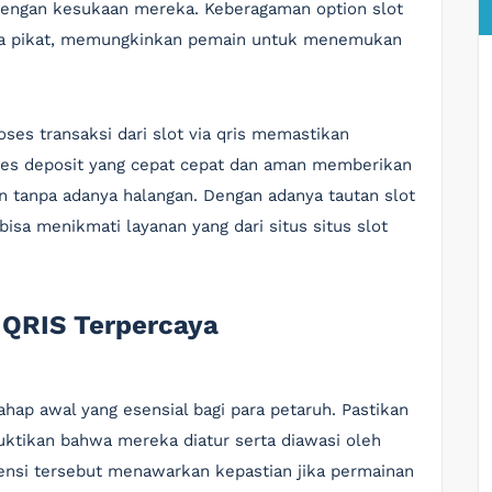
 dengan kesukaan mereka. Keberagaman option slot
aya pikat, memungkinkan pemain untuk menemukan
es transaksi dari slot via qris memastikan
es deposit yang cepat cepat dan aman memberikan
 tanpa adanya halangan. Dengan adanya tautan slot
isa menikmati layanan yang dari situs situs slot
 QRIS Terpercaya
ahap awal yang esensial bagi para petaruh. Pastikan
uktikan bahwa mereka diatur serta diawasi oleh
sensi tersebut menawarkan kepastian jika permainan