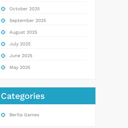
October 2025
September 2025
August 2025
July 2025
June 2025
May 2025
Categories
Berita Games