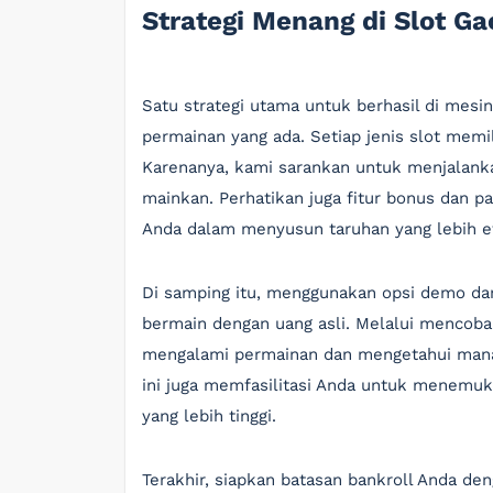
Strategi Menang di Slot Ga
Satu strategi utama untuk berhasil di mesi
permainan yang ada. Setiap jenis slot memili
Karenanya, kami sarankan untuk menjalankan
mainkan. Perhatikan juga fitur bonus dan p
Anda dalam menyusun taruhan yang lebih ef
Di samping itu, menggunakan opsi demo dari
bermain dengan uang asli. Melalui mencoba
mengalami permainan dan mengetahui mana 
ini juga memfasilitasi Anda untuk menemu
yang lebih tinggi.
Terakhir, siapkan batasan bankroll Anda den