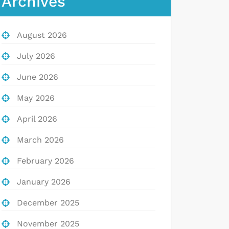
Archives
August 2026
July 2026
June 2026
May 2026
April 2026
March 2026
February 2026
January 2026
December 2025
November 2025