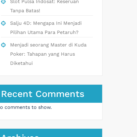
Slot Pulsa Indosat: Keseruan
Tanpa Batas!
Salju 4D: Mengapa Ini Menjadi
Pilihan Utama Para Petaruh?
Menjadi seorang Master di Kuda
Poker: Tahapan yang Harus
Diketahui
Recent Comments
o comments to show.