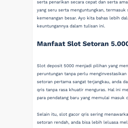
serta penarikan secara cepat dan serta am
yang seru serta menguntungkan, termasuk s
kemenangan besar. Ayo kita bahas lebih da
keuntungannya dalam tulisan ini.
Manfaat Slot Setoran 5.00
Slot deposit 5000 menjadi pilihan yang men
peruntungan tanpa perlu menginvestasikan
setoran pertama sangat terjangkau, anda da
qris tanpa rasa khuatir menguras. Hal ini 
para pendatang baru yang memulai masuk du
Selain itu, slot gacor qris sering menawar
setoran rendah, anda bisa lebih leluasa me