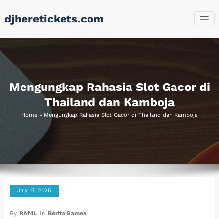
Skip
djheretickets.com
to
content
Mengungkap Rahasia Slot Gacor di
Thailand dan Kamboja
Home
»
Mengungkap Rahasia Slot Gacor di Thailand dan Kamboja
July 17, 2025
By
RAf4L
In
Berita Games