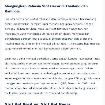
Mengungkap Rahasia Slot Gacor di Thailand dan
Kamboja
Industri permainan slot di Thailand dan Kamboja semakin berkembang
pesat, menawarkan beragam opsi menarik bagi para penjudi. Dengan
berbagai pilihan taruhan, mulai dari slot bet kecil hingga taruhan
maksimum yang mencapai 500, para pemain dapat menyesuaikan
pengalaman bermain mereka sesuai dengan anggaran dan preferensi
masing-masing. Slot online menjadi pilihan favorit, terutama bagi mereka
yang mencari kemudahan dan kenyamanan dalam bermain.
Salah satu yang menjadi perhatian utama adalah konsep "slot gacor" atau
slot yang sering memberikan kemenangan. Banyak pemain yang berburu
slot murah dengan harapan mendapatkan kemenangan besar. Dalam
artikel ini, kami akan membahas berbagai aspek terkait permainan slot di
kedua negara ini, termasuk cara memilih slot dengan RTP yang baik, serta
menggunakan metode pembayaran seperti QRIS, Dana, dan OVO untuk
memudahkan transaksi. Mari kita telusuri lebih dalam tentang rahasia di
balik keberhasilan bermain slot di Thailand dan Kamboja.
Slot Bet Kecil vs. Slot Bet Besar