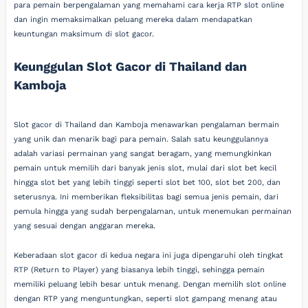
para pemain berpengalaman yang memahami cara kerja RTP slot online
dan ingin memaksimalkan peluang mereka dalam mendapatkan
keuntungan maksimum di slot gacor.
Keunggulan Slot Gacor di Thailand dan
Kamboja
Slot gacor di Thailand dan Kamboja menawarkan pengalaman bermain
yang unik dan menarik bagi para pemain. Salah satu keunggulannya
adalah variasi permainan yang sangat beragam, yang memungkinkan
pemain untuk memilih dari banyak jenis slot, mulai dari slot bet kecil
hingga slot bet yang lebih tinggi seperti slot bet 100, slot bet 200, dan
seterusnya. Ini memberikan fleksibilitas bagi semua jenis pemain, dari
pemula hingga yang sudah berpengalaman, untuk menemukan permainan
yang sesuai dengan anggaran mereka.
Keberadaan slot gacor di kedua negara ini juga dipengaruhi oleh tingkat
RTP (Return to Player) yang biasanya lebih tinggi, sehingga pemain
memiliki peluang lebih besar untuk menang. Dengan memilih slot online
dengan RTP yang menguntungkan, seperti slot gampang menang atau