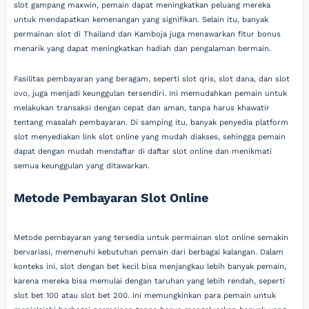
slot gampang maxwin, pemain dapat meningkatkan peluang mereka
untuk mendapatkan kemenangan yang signifikan. Selain itu, banyak
permainan slot di Thailand dan Kamboja juga menawarkan fitur bonus
menarik yang dapat meningkatkan hadiah dan pengalaman bermain.
Fasilitas pembayaran yang beragam, seperti slot qris, slot dana, dan slot
ovo, juga menjadi keunggulan tersendiri. Ini memudahkan pemain untuk
melakukan transaksi dengan cepat dan aman, tanpa harus khawatir
tentang masalah pembayaran. Di samping itu, banyak penyedia platform
slot menyediakan link slot online yang mudah diakses, sehingga pemain
dapat dengan mudah mendaftar di daftar slot online dan menikmati
semua keunggulan yang ditawarkan.
Metode Pembayaran Slot Online
Metode pembayaran yang tersedia untuk permainan slot online semakin
bervariasi, memenuhi kebutuhan pemain dari berbagai kalangan. Dalam
konteks ini, slot dengan bet kecil bisa menjangkau lebih banyak pemain,
karena mereka bisa memulai dengan taruhan yang lebih rendah, seperti
slot bet 100 atau slot bet 200. Ini memungkinkan para pemain untuk