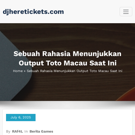
Skip
djheretickets.com
to
content
Sebuah Rahasia Menunjukkan
Output Toto Macau Saat Ini
Home
»
Sebuah Rahasia Menunjukkan Output Toto Macau Saat Ini
July 6, 2025
By
RAf4L
In
Berita Games