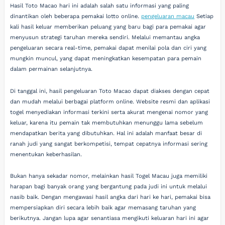
Hasil Toto Macao hari ini adalah salah satu informasi yang paling
dinantikan oleh beberapa pemakai lotto online.
pengeluaran macau
Setiap
kali hasil keluar memberikan peluang yang baru bagi para pemakai agar
menyusun strategi taruhan mereka sendiri. Melalui memantau angka
pengeluaran secara real-time, pemakai dapat menilai pola dan ciri yang
mungkin muncul, yang dapat meningkatkan kesempatan para pemain
dalam permainan selanjutnya.
Di tanggal ini, hasil pengeluaran Toto Macao dapat diakses dengan cepat
dan mudah melalui berbagai platform online. Website resmi dan aplikasi
togel menyediakan informasi terkini serta akurat mengenai nomor yang
keluar, karena itu pemain tak membutuhkan menunggu lama sebelum
mendapatkan berita yang dibutuhkan. Hal ini adalah manfaat besar di
ranah judi yang sangat berkompetisi, tempat cepatnya informasi sering
menentukan keberhasilan.
Bukan hanya sekadar nomor, melainkan hasil Togel Macau juga memiliki
harapan bagi banyak orang yang bergantung pada judi ini untuk melalui
nasib baik. Dengan mengawasi hasil angka dari hari ke hari, pemakai bisa
mempersiapkan diri secara lebih baik agar memasang taruhan yang
berikutnya. Jangan lupa agar senantiasa mengikuti keluaran hari ini agar