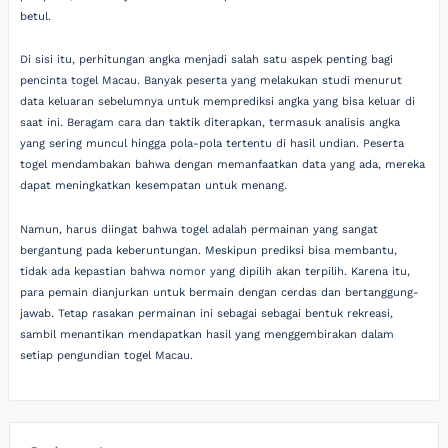
betul.
Di sisi itu, perhitungan angka menjadi salah satu aspek penting bagi
pencinta togel Macau. Banyak peserta yang melakukan studi menurut
data keluaran sebelumnya untuk memprediksi angka yang bisa keluar di
saat ini. Beragam cara dan taktik diterapkan, termasuk analisis angka
yang sering muncul hingga pola-pola tertentu di hasil undian. Peserta
togel mendambakan bahwa dengan memanfaatkan data yang ada, mereka
dapat meningkatkan kesempatan untuk menang.
Namun, harus diingat bahwa togel adalah permainan yang sangat
bergantung pada keberuntungan. Meskipun prediksi bisa membantu,
tidak ada kepastian bahwa nomor yang dipilih akan terpilih. Karena itu,
para pemain dianjurkan untuk bermain dengan cerdas dan bertanggung-
jawab. Tetap rasakan permainan ini sebagai sebagai bentuk rekreasi,
sambil menantikan mendapatkan hasil yang menggembirakan dalam
setiap pengundian togel Macau.