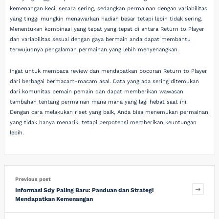
kemenangan kecil secara sering, sedangkan permainan dengan variabilitas
yang tinggi mungkin menawarkan hadiah besar tetapi lebih tidak sering.
Menentukan kombinasi yang tepat yang tepat di antara Return to Player
dan variabilitas sesuai dengan gaya bermain anda dapat membantu
terwujudnya pengalaman permainan yang lebih menyenangkan.
Ingat untuk membaca review dan mendapatkan bocoran Return to Player
dari berbagai bermacam-macam asal. Data yang ada sering ditemukan
dari komunitas pemain pemain dan dapat memberikan wawasan
tambahan tentang permainan mana mana yang lagi hebat saat ini.
Dengan cara melakukan riset yang baik, Anda bisa menemukan permainan
yang tidak hanya menarik, tetapi berpotensi memberikan keuntungan
lebih.
Previous post
Informasi Sdy Paling Baru: Panduan dan Strategi
Mendapatkan Kemenangan