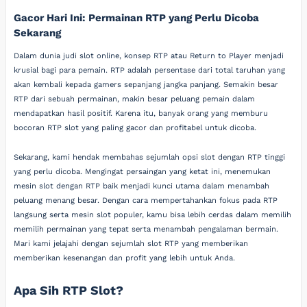
Gacor Hari Ini: Permainan RTP yang Perlu Dicoba
Sekarang
Dalam dunia judi slot online, konsep RTP atau Return to Player menjadi
krusial bagi para pemain. RTP adalah persentase dari total taruhan yang
akan kembali kepada gamers sepanjang jangka panjang. Semakin besar
RTP dari sebuah permainan, makin besar peluang pemain dalam
mendapatkan hasil positif. Karena itu, banyak orang yang memburu
bocoran RTP slot yang paling gacor dan profitabel untuk dicoba.
Sekarang, kami hendak membahas sejumlah opsi slot dengan RTP tinggi
yang perlu dicoba. Mengingat persaingan yang ketat ini, menemukan
mesin slot dengan RTP baik menjadi kunci utama dalam menambah
peluang menang besar. Dengan cara mempertahankan fokus pada RTP
langsung serta mesin slot populer, kamu bisa lebih cerdas dalam memilih
memilih permainan yang tepat serta menambah pengalaman bermain.
Mari kami jelajahi dengan sejumlah slot RTP yang memberikan
memberikan kesenangan dan profit yang lebih untuk Anda.
Apa Sih RTP Slot?