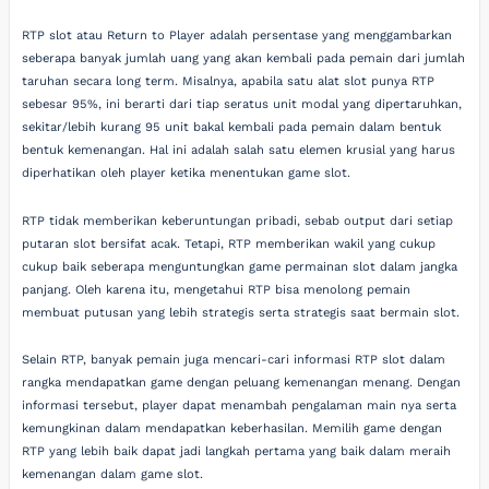
RTP slot atau Return to Player adalah persentase yang menggambarkan
seberapa banyak jumlah uang yang akan kembali pada pemain dari jumlah
taruhan secara long term. Misalnya, apabila satu alat slot punya RTP
sebesar 95%, ini berarti dari tiap seratus unit modal yang dipertaruhkan,
sekitar/lebih kurang 95 unit bakal kembali pada pemain dalam bentuk
bentuk kemenangan. Hal ini adalah salah satu elemen krusial yang harus
diperhatikan oleh player ketika menentukan game slot.
RTP tidak memberikan keberuntungan pribadi, sebab output dari setiap
putaran slot bersifat acak. Tetapi, RTP memberikan wakil yang cukup
cukup baik seberapa menguntungkan game permainan slot dalam jangka
panjang. Oleh karena itu, mengetahui RTP bisa menolong pemain
membuat putusan yang lebih strategis serta strategis saat bermain slot.
Selain RTP, banyak pemain juga mencari-cari informasi RTP slot dalam
rangka mendapatkan game dengan peluang kemenangan menang. Dengan
informasi tersebut, player dapat menambah pengalaman main nya serta
kemungkinan dalam mendapatkan keberhasilan. Memilih game dengan
RTP yang lebih baik dapat jadi langkah pertama yang baik dalam meraih
kemenangan dalam game slot.