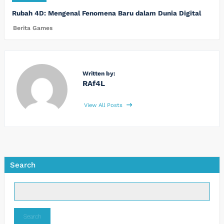
Rubah 4D: Mengenal Fenomena Baru dalam Dunia Digital
Berita Games
Written by:
RAf4L
View All Posts
Search
Search