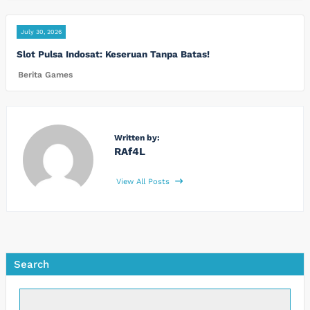
July 30, 2026
Slot Pulsa Indosat: Keseruan Tanpa Batas!
Berita Games
Written by:
RAf4L
View All Posts
Search