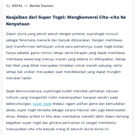
By
RAf4L
In
Berita Games
Keajaiban dari Super Togel: Mengkonversi Cita-cita Ke
Kenyataan
Dalam dunia yang penuh penuh dengan potensi, supratogel muncul
sebagai fenomena menarik dan banyak dibicarakan. Dengan membawa
janji transformasi kehidupan untuk para pemainnya, super togel bukan
hanya sekadar game nomor, tetapi serta harapan yang dapat membawa
membawa seseorang menuju impian yang selama ini dikhayalkan. Setiap
kali tiket yang dibeli merupakan tindakan untuk meraih peluang, serta
setiap kali undian merupakan saat mendebarkan yang dapat mungkin
merubah takdir.
Sejak kemunculannya, supertogel sudah memikat perhatian ratusan
individu yang mengambil risiko menempatkan harapan sendiri pada
keberuntungan.
super togel
Melalui ragam pilihan game dan kemudahan
akses, super togel tersedia sebagai sarana hiburan dan juga kesempatan
emas. Melalui artikel ini kita akan membahas meneliti lebih dalam tentang
keajaiban super togel dan gimana permainan ini sangat membantu
mewujudkan cita-cita banyak orang di seluruh dunia dunia ini.