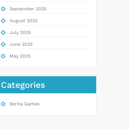
September 2025
August 2025
July 2025
June 2025
May 2025
Categories
Berita Games