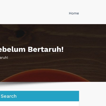
Home
Sebelum Bertaruh!
aruh!
Search