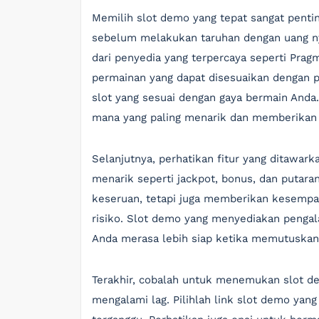
Memilih slot demo yang tepat sangat pent
sebelum melakukan taruhan dengan uang ny
dari penyedia yang terpercaya seperti Prag
permainan yang dapat disesuaikan dengan 
slot yang sesuai dengan gaya bermain Anda
mana yang paling menarik dan memberikan
Selanjutnya, perhatikan fitur yang ditawark
menarik seperti jackpot, bonus, dan putaran
keseruan, tetapi juga memberikan kesem
risiko. Slot demo yang menyediakan pengal
Anda merasa lebih siap ketika memutuskan
Terakhir, cobalah untuk menemukan slot 
mengalami lag. Pilihlah link slot demo yan