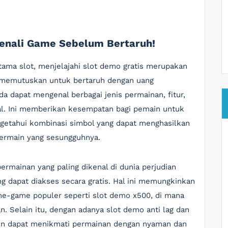
Kenali Game Sebelum Bertaruh!
tama slot, menjelajahi slot demo gratis merupakan
 memutuskan untuk bertaruh dengan uang
 dapat mengenal berbagai jenis permainan, fitur,
al. Ini memberikan kesempatan bagi pemain untuk
etahui kombinasi simbol yang dapat menghasilkan
ermain yang sesungguhnya.
ermainan yang paling dikenal di dunia perjudian
g dapat diakses secara gratis. Hal ini memungkinkan
e-game populer seperti slot demo x500, di mana
. Selain itu, dengan adanya slot demo anti lag dan
n dapat menikmati permainan dengan nyaman dan