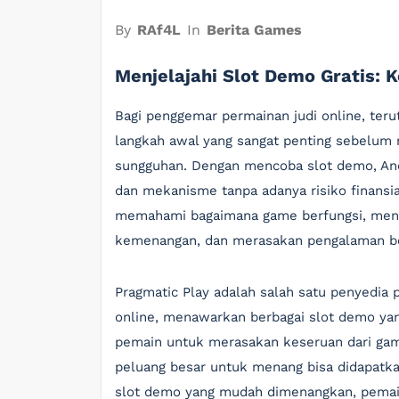
By
RAf4L
In
Berita Games
Menjelajahi Slot Demo Gratis: 
Bagi penggemar permainan judi online, teru
langkah awal yang sangat penting sebelum
sungguhan. Dengan mencoba slot demo, Anda
dan mekanisme tanpa adanya risiko finansi
memahami bagaimana game berfungsi, meng
kemenangan, dan merasakan pengalaman b
Pragmatic Play adalah salah satu penyedia p
online, menawarkan berbagai slot demo yan
pemain untuk merasakan keseruan dari gam
peluang besar untuk menang bisa didapatkan
slot demo yang mudah dimenangkan, pemai