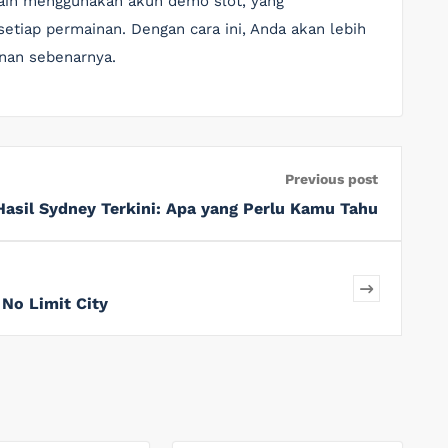
main menggunakan akun demo slot, yang
tiap permainan. Dengan cara ini, Anda akan lebih
inan sebenarnya.
Previous post
Hasil Sydney Terkini: Apa yang Perlu Kamu Tahu
No Limit City