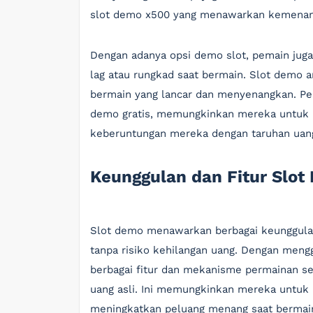
slot demo x500 yang menawarkan kemenan
Dengan adanya opsi demo slot, pemain juga 
lag atau rungkad saat bermain. Slot demo 
bermain yang lancar dan menyenangkan. P
demo gratis, memungkinkan mereka untuk 
keberuntungan mereka dengan taruhan uang
Keunggulan dan Fitur Slot
Slot demo menawarkan berbagai keunggulan
tanpa risiko kehilangan uang. Dengan men
berbagai fitur dan mekanisme permainan 
uang asli. Ini memungkinkan mereka untuk
meningkatkan peluang menang saat bermain 