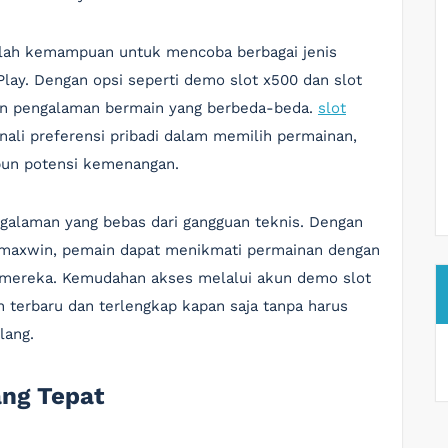
dalah kemampuan untuk mencoba berbagai jenis
Play. Dengan opsi seperti demo slot x500 dan slot
an pengalaman bermain yang berbeda-beda.
slot
nali preferensi pribadi dalam memilih permainan,
pun potensi kemenangan.
ngalaman yang bebas dari gangguan teknis. Dengan
 maxwin, pemain dapat menikmati permainan dengan
i mereka. Kemudahan akses melalui akun demo slot
erbaru dan terlengkap kapan saja tanpa harus
lang.
ang Tepat