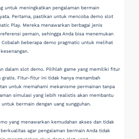
ing untuk meningkatkan pengalaman bermain
ata. Pertama, pastikan untuk mencoba demo slot
matic Play. Mereka menawarkan berbagai jenis
preferensi pemain, sehingga Anda bisa menemukan
. Cobalah beberapa demo pragmatic untuk melihat
 kesenangan.
an dalam slot demo. Pilihlah game yang memiliki fitur
 gratis. Fitur-fitur ini tidak hanya menambah
patan untuk memahami mekanisme permainan tanpa
aman simulasi yang lebih realistis akan membantu
 untuk bermain dengan uang sungguhan.
demo yang menawarkan kemudahan akses dan tidak
g berkualitas agar pengalaman bermain Anda tidak