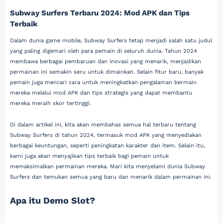
Subway Surfers Terbaru 2024: Mod APK dan Tips
Terbaik
Dalam dunia game mobile, Subway Surfers tetap menjadi salah satu judul
yang paling digemari oleh para pemain di seluruh dunia. Tahun 2024
membawa berbagai pembaruan dan inovasi yang menarik, menjadikan
permainan ini semakin seru untuk dimainkan. Selain fitur baru, banyak
pemain juga mencari cara untuk meningkatkan pengalaman bermain
mereka melalui mod APK dan tips strategis yang dapat membantu
mereka meraih skor tertinggi.
Di dalam artikel ini, kita akan membahas semua hal terbaru tentang
Subway Surfers di tahun 2024, termasuk mod APK yang menyediakan
berbagai keuntungan, seperti peningkatan karakter dan item. Selain itu,
kami juga akan menyajikan tips terbaik bagi pemain untuk
memaksimalkan permainan mereka. Mari kita menyelami dunia Subway
Surfers dan temukan semua yang baru dan menarik dalam permainan ini.
Apa itu Demo Slot?