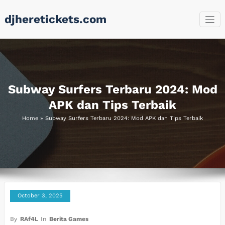
Skip
djheretickets.com
to
content
Subway Surfers Terbaru 2024: Mod
APK dan Tips Terbaik
Home
»
Subway Surfers Terbaru 2024: Mod APK dan Tips Terbaik
October 3, 2025
By
RAf4L
In
Berita Games