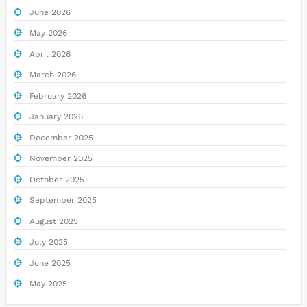
June 2026
May 2026
April 2026
March 2026
February 2026
January 2026
December 2025
November 2025
October 2025
September 2025
August 2025
July 2025
June 2025
May 2025