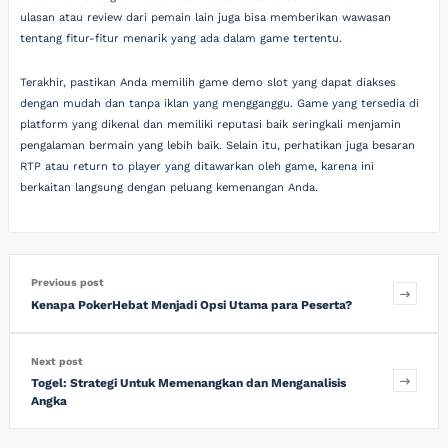
ulasan atau review dari pemain lain juga bisa memberikan wawasan
tentang fitur-fitur menarik yang ada dalam game tertentu.
Terakhir, pastikan Anda memilih game demo slot yang dapat diakses
dengan mudah dan tanpa iklan yang mengganggu. Game yang tersedia di
platform yang dikenal dan memiliki reputasi baik seringkali menjamin
pengalaman bermain yang lebih baik. Selain itu, perhatikan juga besaran
RTP atau return to player yang ditawarkan oleh game, karena ini
berkaitan langsung dengan peluang kemenangan Anda.
Previous post
Kenapa PokerHebat Menjadi Opsi Utama para Peserta?
Next post
Togel: Strategi Untuk Memenangkan dan Menganalisis
Angka