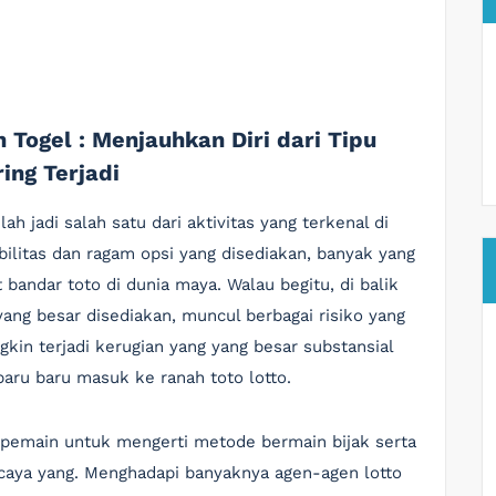
Togel : Menjauhkan Diri dari Tipu
ing Terjadi
h jadi salah satu dari aktivitas yang terkenal di
ilitas dan ragam opsi yang disediakan, banyak yang
 bandar toto di dunia maya. Walau begitu, di balik
ng besar disediakan, muncul berbagai risiko yang
kin terjadi kerugian yang yang besar substansial
 baru baru masuk ke ranah toto lotto.
p pemain untuk mengerti metode bermain bijak serta
rcaya yang. Menghadapi banyaknya agen-agen lotto