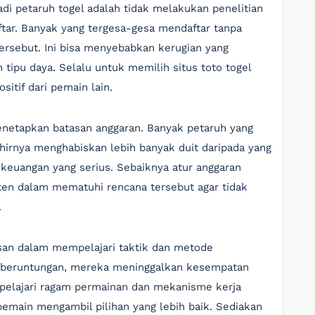
di petaruh togel adalah tidak melakukan penelitian
tar. Banyak yang tergesa-gesa mendaftar tanpa
tersebut. Ini bisa menyebabkan kerugian yang
ah tipu daya. Selalu untuk memilih situs toto togel
sitif dari pemain lain.
enetapkan batasan anggaran. Banyak petaruh yang
irnya menghabiskan lebih banyak duit daripada yang
 keuangan yang serius. Sebaiknya atur anggaran
sten dalam mematuhi rencana tersebut agar tidak
.
asan dalam mempelajari taktik dan metode
eberuntungan, mereka meninggalkan kesempatan
elajari ragam permainan dan mekanisme kerja
emain mengambil pilihan yang lebih baik. Sediakan