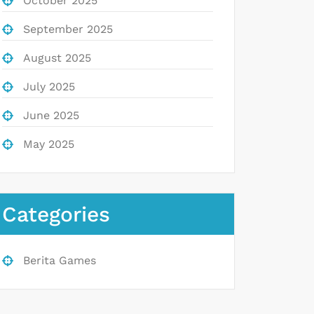
October 2025
September 2025
August 2025
July 2025
June 2025
May 2025
Categories
Berita Games