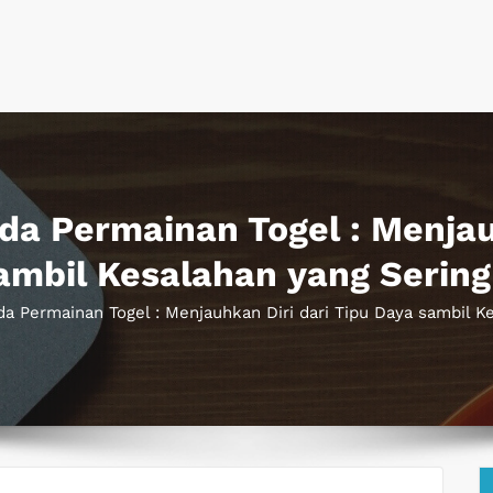
da Permainan Togel : Menjauh
ambil Kesalahan yang Sering 
a Permainan Togel : Menjauhkan Diri dari Tipu Daya sambil Ke