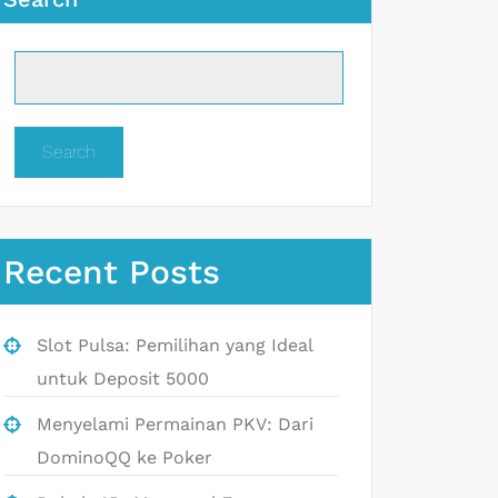
Search
Recent Posts
Slot Pulsa: Pemilihan yang Ideal
untuk Deposit 5000
Menyelami Permainan PKV: Dari
DominoQQ ke Poker