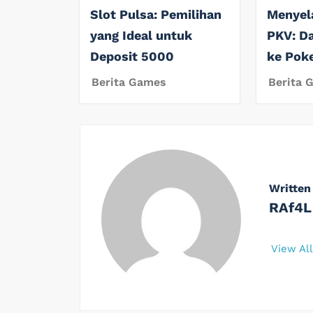
Slot Pulsa: Pemilihan
Menyel
yang Ideal untuk
PKV: D
Deposit 5000
ke Pok
Berita Games
Berita 
Written
RAf4L
View Al