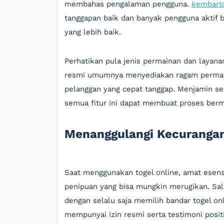
membahas pengalaman pengguna.
kembart
tanggapan baik dan banyak pengguna aktif 
yang lebih baik.
Perhatikan pula jenis permainan dan layanan
resmi umumnya menyediakan ragam permain
pelanggan yang cepat tanggap. Menjamin se
semua fitur ini dapat membuat proses ber
Menanggulangi Kecurangan 
Saat menggunakan togel online, amat esens
penipuan yang bisa mungkin merugikan. Salah
dengan selalu saja memilih bandar togel onl
mempunyai izin resmi serta testimoni positi