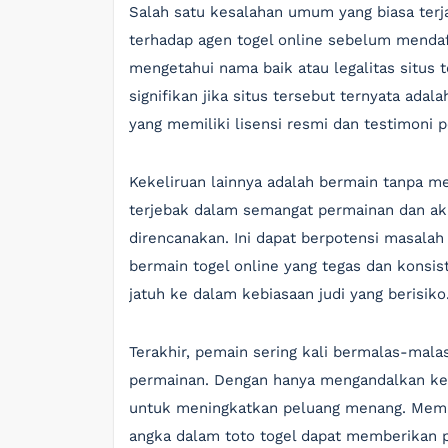
Salah satu kesalahan umum yang biasa terja
terhadap agen togel online sebelum mendaf
mengetahui nama baik atau legalitas situs 
signifikan jika situs tersebut ternyata adal
yang memiliki lisensi resmi dan testimoni po
Kekeliruan lainnya adalah bermain tanpa m
terjebak dalam semangat permainan dan akh
direncanakan. Ini dapat berpotensi masalah
bermain togel online yang tegas dan konsi
jatuh ke dalam kebiasaan judi yang berisiko
Terakhir, pemain sering kali bermalas-mal
permainan. Dengan hanya mengandalkan k
untuk meningkatkan peluang menang. Memp
angka dalam toto togel dapat memberikan p