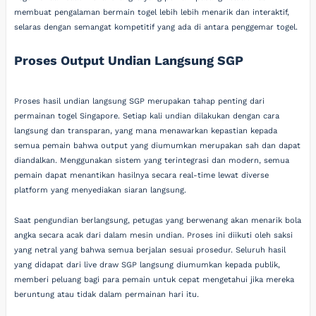
membuat pengalaman bermain togel lebih lebih menarik dan interaktif,
selaras dengan semangat kompetitif yang ada di antara penggemar togel.
Proses Output Undian Langsung SGP
Proses hasil undian langsung SGP merupakan tahap penting dari
permainan togel Singapore. Setiap kali undian dilakukan dengan cara
langsung dan transparan, yang mana menawarkan kepastian kepada
semua pemain bahwa output yang diumumkan merupakan sah dan dapat
diandalkan. Menggunakan sistem yang terintegrasi dan modern, semua
pemain dapat menantikan hasilnya secara real-time lewat diverse
platform yang menyediakan siaran langsung.
Saat pengundian berlangsung, petugas yang berwenang akan menarik bola
angka secara acak dari dalam mesin undian. Proses ini diikuti oleh saksi
yang netral yang bahwa semua berjalan sesuai prosedur. Seluruh hasil
yang didapat dari live draw SGP langsung diumumkan kepada publik,
memberi peluang bagi para pemain untuk cepat mengetahui jika mereka
beruntung atau tidak dalam permainan hari itu.