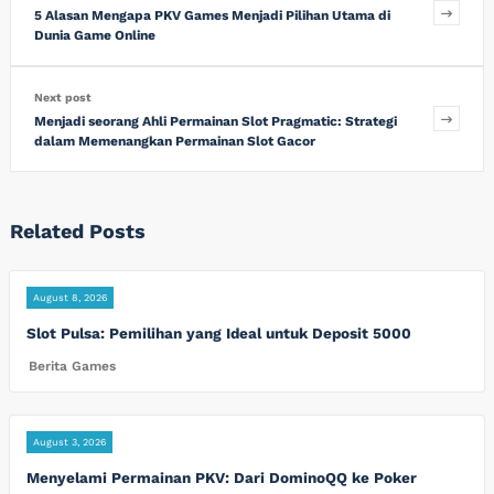
5 Alasan Mengapa PKV Games Menjadi Pilihan Utama di
Dunia Game Online
Next post
Menjadi seorang Ahli Permainan Slot Pragmatic: Strategi
dalam Memenangkan Permainan Slot Gacor
Related Posts
August 8, 2026
Slot Pulsa: Pemilihan yang Ideal untuk Deposit 5000
Berita Games
August 3, 2026
Menyelami Permainan PKV: Dari DominoQQ ke Poker