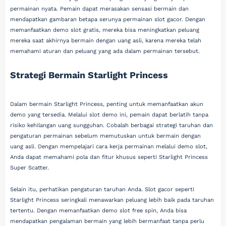
permainan nyata. Pemain dapat merasakan sensasi bermain dan
mendapatkan gambaran betapa serunya permainan slot gacor. Dengan
memanfaatkan demo slot gratis, mereka bisa meningkatkan peluang
mereka saat akhirnya bermain dengan uang asli, karena mereka telah
memahami aturan dan peluang yang ada dalam permainan tersebut.
Strategi Bermain Starlight Princess
Dalam bermain Starlight Princess, penting untuk memanfaatkan akun
demo yang tersedia. Melalui slot demo ini, pemain dapat berlatih tanpa
risiko kehilangan uang sungguhan. Cobalah berbagai strategi taruhan dan
pengaturan permainan sebelum memutuskan untuk bermain dengan
uang asli. Dengan mempelajari cara kerja permainan melalui demo slot,
Anda dapat memahami pola dan fitur khusus seperti Starlight Princess
Super Scatter.
Selain itu, perhatikan pengaturan taruhan Anda. Slot gacor seperti
Starlight Princess seringkali menawarkan peluang lebih baik pada taruhan
tertentu. Dengan memanfaatkan demo slot free spin, Anda bisa
mendapatkan pengalaman bermain yang lebih bermanfaat tanpa perlu