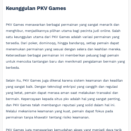
Keunggulan PKV Games
PKV Games menawarkan berbagai permainan yang sangat menarik dan
menghibur, menjadikannya pilihan utama bagi pecinta judi online. Salah
satu keunggulan utama dari PKV Games adalah variasi permainan yang
tersedia. Dari poker, dominoqq, hingga bandarqq, setiap pemain dapat
menemukan permainan yang sesuai dengan selera dan keahlian mereka.
Ketersediaan berbagai permainan ini memberikan peluang bagi pemain
untuk mencoba tantangan baru dan menikmati pengalaman bermain yang
berbeda.
Selain itu, PKV Games juga dikenal karena sistem keamanan dan keadilan
yang sangat baik. Dengan teknologi enkripsi yang canggih dan regulasi
yang ketat, pemain dapat merasa aman saat melakukan transaksi dan
bermain. Kepercayaan kepada situs pkv adalah hal yang sangat penting,
dan PKV Games telah membangun reputasi yang solid dalam hal ini.
Melalui mekanisme keamanan yang kuat, pemain dapat fokus pada
permainan tanpa khawatir tentang risiko keamanan.
PKV Games juga menawarkan kemudahan akses yang menjadi daya tarik