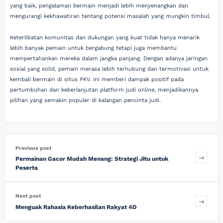
yang baik, pengalaman bermain menjadi lebih menyenangkan dan
mengurangi kekhawatiran tentang potensi masalah yang mungkin timbul.
Keterlibatan komunitas dan dukungan yang kuat tidak hanya menarik
lebih banyak pemain untuk bergabung tetapi juga membantu
mempertahankan mereka dalam jangka panjang. Dengan adanya jaringan
sosial yang solid, pemain merasa lebih terhubung dan termotivasi untuk
kembali bermain di situs PKV. Ini memberi dampak positif pada
pertumbuhan dan keberlanjutan platform judi online, menjadikannya
pilihan yang semakin populer di kalangan pencinta judi.
Previous post
Permainan Gacor Mudah Menang: Strategi Jitu untuk
Peserta
Next post
Menguak Rahasia Keberhasilan Rakyat 4D