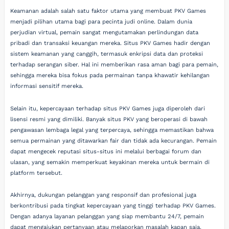
Keamanan adalah salah satu faktor utama yang membuat PKV Games
menjadi pilihan utama bagi para pecinta judi online. Dalam dunia
perjudian virtual, pemain sangat mengutamakan perlindungan data
pribadi dan transaksi keuangan mereka. Situs PKV Games hadir dengan
sistem keamanan yang canggih, termasuk enkripsi data dan proteksi
terhadap serangan siber. Hal ini memberikan rasa aman bagi para pemain,
sehingga mereka bisa fokus pada permainan tanpa khawatir kehilangan
informasi sensitif mereka.
Selain itu, kepercayaan terhadap situs PKV Games juga diperoleh dari
lisensi resmi yang dimiliki. Banyak situs PKV yang beroperasi di bawah
pengawasan lembaga legal yang terpercaya, sehingga memastikan bahwa
semua permainan yang ditawarkan fair dan tidak ada kecurangan. Pemain
dapat mengecek reputasi situs-situs ini melalui berbagai forum dan
ulasan, yang semakin memperkuat keyakinan mereka untuk bermain di
platform tersebut.
Akhirnya, dukungan pelanggan yang responsif dan profesional juga
berkontribusi pada tingkat kepercayaan yang tinggi terhadap PKV Games.
Dengan adanya layanan pelanggan yang siap membantu 24/7, pemain
dapat mengajukan pertanyaan atau melaporkan masalah kapan saja.