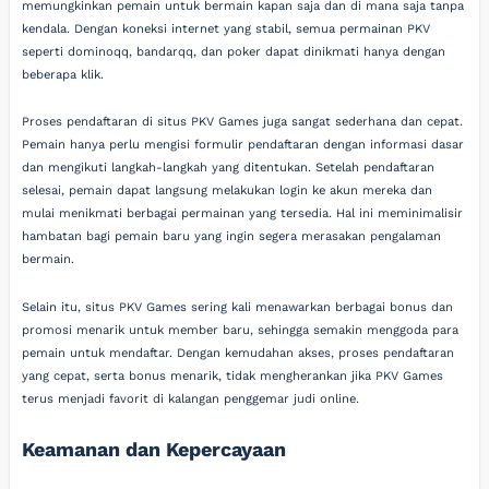
memungkinkan pemain untuk bermain kapan saja dan di mana saja tanpa
kendala. Dengan koneksi internet yang stabil, semua permainan PKV
seperti dominoqq, bandarqq, dan poker dapat dinikmati hanya dengan
beberapa klik.
Proses pendaftaran di situs PKV Games juga sangat sederhana dan cepat.
Pemain hanya perlu mengisi formulir pendaftaran dengan informasi dasar
dan mengikuti langkah-langkah yang ditentukan. Setelah pendaftaran
selesai, pemain dapat langsung melakukan login ke akun mereka dan
mulai menikmati berbagai permainan yang tersedia. Hal ini meminimalisir
hambatan bagi pemain baru yang ingin segera merasakan pengalaman
bermain.
Selain itu, situs PKV Games sering kali menawarkan berbagai bonus dan
promosi menarik untuk member baru, sehingga semakin menggoda para
pemain untuk mendaftar. Dengan kemudahan akses, proses pendaftaran
yang cepat, serta bonus menarik, tidak mengherankan jika PKV Games
terus menjadi favorit di kalangan penggemar judi online.
Keamanan dan Kepercayaan