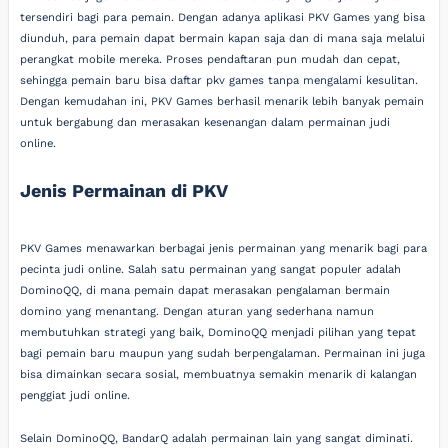
tersendiri bagi para pemain. Dengan adanya aplikasi PKV Games yang bisa
diunduh, para pemain dapat bermain kapan saja dan di mana saja melalui
perangkat mobile mereka. Proses pendaftaran pun mudah dan cepat,
sehingga pemain baru bisa daftar pkv games tanpa mengalami kesulitan.
Dengan kemudahan ini, PKV Games berhasil menarik lebih banyak pemain
untuk bergabung dan merasakan kesenangan dalam permainan judi
online.
Jenis Permainan di PKV
PKV Games menawarkan berbagai jenis permainan yang menarik bagi para
pecinta judi online. Salah satu permainan yang sangat populer adalah
DominoQQ, di mana pemain dapat merasakan pengalaman bermain
domino yang menantang. Dengan aturan yang sederhana namun
membutuhkan strategi yang baik, DominoQQ menjadi pilihan yang tepat
bagi pemain baru maupun yang sudah berpengalaman. Permainan ini juga
bisa dimainkan secara sosial, membuatnya semakin menarik di kalangan
penggiat judi online.
Selain DominoQQ, BandarQ adalah permainan lain yang sangat diminati.