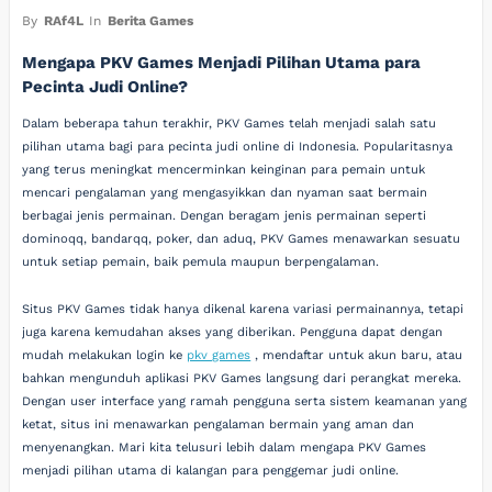
By
RAf4L
In
Berita Games
Mengapa PKV Games Menjadi Pilihan Utama para
Pecinta Judi Online?
Dalam beberapa tahun terakhir, PKV Games telah menjadi salah satu
pilihan utama bagi para pecinta judi online di Indonesia. Popularitasnya
yang terus meningkat mencerminkan keinginan para pemain untuk
mencari pengalaman yang mengasyikkan dan nyaman saat bermain
berbagai jenis permainan. Dengan beragam jenis permainan seperti
dominoqq, bandarqq, poker, dan aduq, PKV Games menawarkan sesuatu
untuk setiap pemain, baik pemula maupun berpengalaman.
Situs PKV Games tidak hanya dikenal karena variasi permainannya, tetapi
juga karena kemudahan akses yang diberikan. Pengguna dapat dengan
mudah melakukan login ke
pkv games
, mendaftar untuk akun baru, atau
bahkan mengunduh aplikasi PKV Games langsung dari perangkat mereka.
Dengan user interface yang ramah pengguna serta sistem keamanan yang
ketat, situs ini menawarkan pengalaman bermain yang aman dan
menyenangkan. Mari kita telusuri lebih dalam mengapa PKV Games
menjadi pilihan utama di kalangan para penggemar judi online.