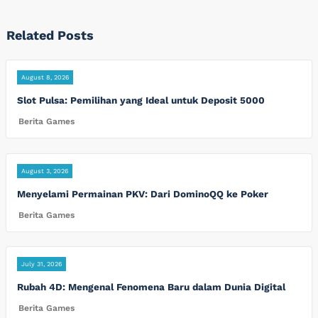
Related Posts
August 8, 2026
Slot Pulsa: Pemilihan yang Ideal untuk Deposit 5000
Berita Games
August 3, 2026
Menyelami Permainan PKV: Dari DominoQQ ke Poker
Berita Games
July 31, 2026
Rubah 4D: Mengenal Fenomena Baru dalam Dunia Digital
Berita Games