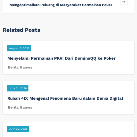
Mengoptimalkan Peluang di Masyarakat Permainan Poker
Related Posts
August 3, 2026
Menyelami Permainan PKV: Dari DominoQQ ke Poker
Berita Games
July 31, 2026
Rubah 4D: Mengenal Fenomena Baru dalam Dunia Digital
Berita Games
July 30, 2026