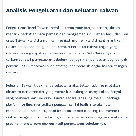
Analisis Pengeluaran dan Keluaran Taiwan
Pengeluaran Togel Taiwan memiliki peran yang sangat penting dalam
menarik perhatian para pemain dan penggemar judi. Setiap hasil dari live
draw Taiwan yang diumumkan menjadi momen yang dinanti-nantikan.
Dalam setiap sesi pengundian, pemain berharap bahwa angka yang
mereka pasang dapat keluar sebagai pemenang. Data Taiwan yang
terkumpul dari pengeluaran sebelumnya juga menjadi acuan bagi banyak
pemain untuk merencanakan strategi dan memilih angka keberuntungan
mereka.
Keluaran Taiwan tidak hanya sekedar angka, tetapi juga menciptakan
dinamika dan atmosfer yang menarik di kalangan masyarakat. Banyak
yang menyaksikan live draw Taiwan secara langsung melalui berbagai
platform online, menjadikan pengalaman ini lebih interaktif dan
mendebarkan. Selain itu, hasil keluaran tersebut sering kali memicu
diskusi hangat di forum-forum, di mana pemain membagikan analisis dan
prediksi mereka berdasarkan hasil pengeluaran sebelumnya.