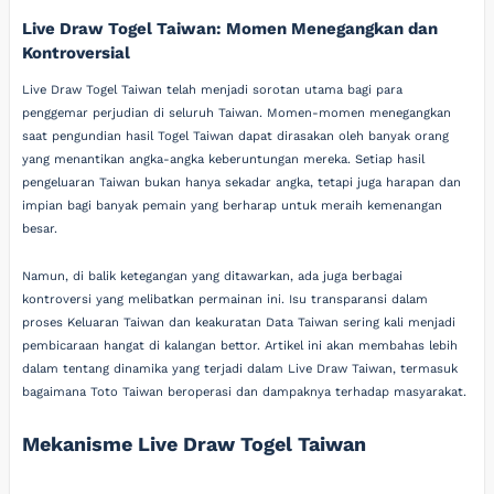
Live Draw Togel Taiwan: Momen Menegangkan dan
Kontroversial
Live Draw Togel Taiwan telah menjadi sorotan utama bagi para
penggemar perjudian di seluruh Taiwan. Momen-momen menegangkan
saat pengundian hasil Togel Taiwan dapat dirasakan oleh banyak orang
yang menantikan angka-angka keberuntungan mereka. Setiap hasil
pengeluaran Taiwan bukan hanya sekadar angka, tetapi juga harapan dan
impian bagi banyak pemain yang berharap untuk meraih kemenangan
besar.
Namun, di balik ketegangan yang ditawarkan, ada juga berbagai
kontroversi yang melibatkan permainan ini. Isu transparansi dalam
proses Keluaran Taiwan dan keakuratan Data Taiwan sering kali menjadi
pembicaraan hangat di kalangan bettor. Artikel ini akan membahas lebih
dalam tentang dinamika yang terjadi dalam Live Draw Taiwan, termasuk
bagaimana Toto Taiwan beroperasi dan dampaknya terhadap masyarakat.
Mekanisme Live Draw Togel Taiwan