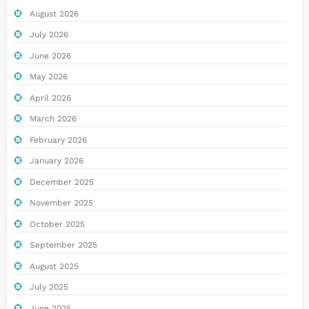
August 2026
July 2026
June 2026
May 2026
April 2026
March 2026
February 2026
January 2026
December 2025
November 2025
October 2025
September 2025
August 2025
July 2025
June 2025