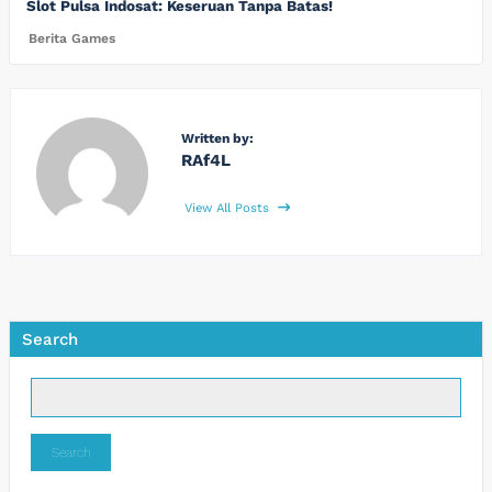
Slot Pulsa Indosat: Keseruan Tanpa Batas!
Berita Games
Written by:
RAf4L
View All Posts
Search
Search