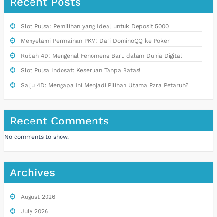
Recent Posts
Slot Pulsa: Pemilihan yang Ideal untuk Deposit 5000
Menyelami Permainan PKV: Dari DominoQQ ke Poker
Rubah 4D: Mengenal Fenomena Baru dalam Dunia Digital
Slot Pulsa Indosat: Keseruan Tanpa Batas!
Salju 4D: Mengapa Ini Menjadi Pilihan Utama Para Petaruh?
Recent Comments
No comments to show.
Archives
August 2026
July 2026