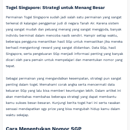
Togel Singapore: Strategi untuk Menang Besar
Permainan Togel Singapore sudah jadi salah satu permainan yang sangat
terkenal di kalangan penggemar judi di negara Tanah Air. Karena sistem
yang sangat mudah dan peluang menang yang sangat menggoda, banyak
individu berminat dalam mencoba nasib sendiri. Hampir setiap waktu,
beberapa pengguna menantikan hasil SGp untuk memastikan jika mereka
berhasil mengantongi reward yang sangat diidamkan. Data SGp, hasil
Singapore, serta pengeluaran SGp menjadi informasi penting yang banyak
dicari oleh para pemain untuk mempelajari dan menentukan nomor yang
tepat.
Sebagai permainan yang mengandalkan kesempatan, strategi pun sangat
penting dalam togel. Memahami corak angka serta mencermati data
keluaran SGp yang lalu bisa memberi keuntungan lebih. Dalam artikel ini
akan membahas membahas beberapa strategi yang dapat membantu
kamu sukses besar-besaran. Kunjungi berita togel hari ini serta rasakan
sensasi mendapatkan sgp prize yang bisa mengubah hidup kamu dalam
waktu sekejap.
Cara Menentukan Nomor SGP