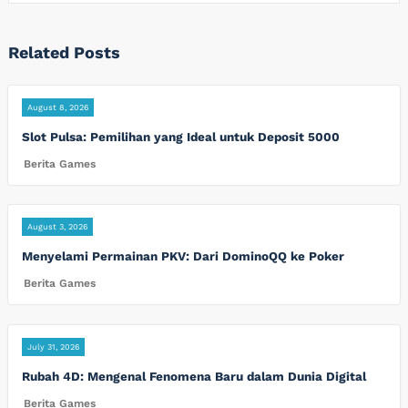
Related Posts
August 8, 2026
Slot Pulsa: Pemilihan yang Ideal untuk Deposit 5000
Berita Games
August 3, 2026
Menyelami Permainan PKV: Dari DominoQQ ke Poker
Berita Games
July 31, 2026
Rubah 4D: Mengenal Fenomena Baru dalam Dunia Digital
Berita Games