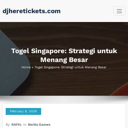
Skip
djheretickets.com
to
content
Togel Singapore: Strategi untuk
Menang Besar
Home
»
Togel Singapore: Strategi untuk Menang Besar
February 8, 2026
By
RAf4L
In
Berita Games