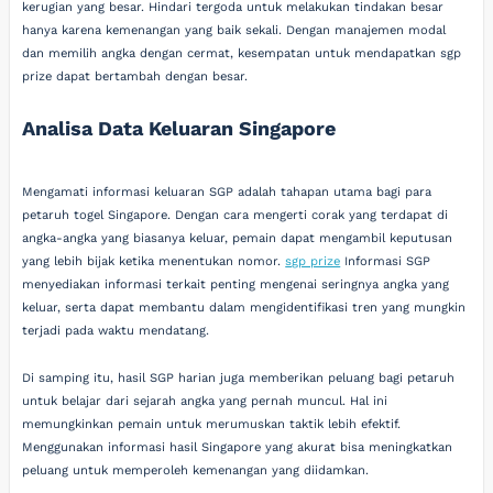
kerugian yang besar. Hindari tergoda untuk melakukan tindakan besar
hanya karena kemenangan yang baik sekali. Dengan manajemen modal
dan memilih angka dengan cermat, kesempatan untuk mendapatkan sgp
prize dapat bertambah dengan besar.
Analisa Data Keluaran Singapore
Mengamati informasi keluaran SGP adalah tahapan utama bagi para
petaruh togel Singapore. Dengan cara mengerti corak yang terdapat di
angka-angka yang biasanya keluar, pemain dapat mengambil keputusan
yang lebih bijak ketika menentukan nomor.
sgp prize
Informasi SGP
menyediakan informasi terkait penting mengenai seringnya angka yang
keluar, serta dapat membantu dalam mengidentifikasi tren yang mungkin
terjadi pada waktu mendatang.
Di samping itu, hasil SGP harian juga memberikan peluang bagi petaruh
untuk belajar dari sejarah angka yang pernah muncul. Hal ini
memungkinkan pemain untuk merumuskan taktik lebih efektif.
Menggunakan informasi hasil Singapore yang akurat bisa meningkatkan
peluang untuk memperoleh kemenangan yang diidamkan.