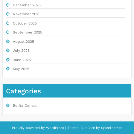
December 2025
November 2025
October 2025
September 2025
August 2025
July 2025
June 2025
May 2025
Categories
Berita Games
Proudly powered by
WordPress
| Theme:
BusiCare
by
SpiceThemes