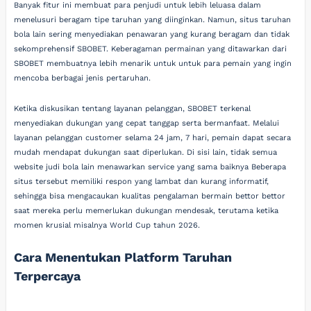
Banyak fitur ini membuat para penjudi untuk lebih leluasa dalam
menelusuri beragam tipe taruhan yang diinginkan. Namun, situs taruhan
bola lain sering menyediakan penawaran yang kurang beragam dan tidak
sekomprehensif SBOBET. Keberagaman permainan yang ditawarkan dari
SBOBET membuatnya lebih menarik untuk untuk para pemain yang ingin
mencoba berbagai jenis pertaruhan.
Ketika diskusikan tentang layanan pelanggan, SBOBET terkenal
menyediakan dukungan yang cepat tanggap serta bermanfaat. Melalui
layanan pelanggan customer selama 24 jam, 7 hari, pemain dapat secara
mudah mendapat dukungan saat diperlukan. Di sisi lain, tidak semua
website judi bola lain menawarkan service yang sama baiknya Beberapa
situs tersebut memiliki respon yang lambat dan kurang informatif,
sehingga bisa mengacaukan kualitas pengalaman bermain bettor bettor
saat mereka perlu memerlukan dukungan mendesak, terutama ketika
momen krusial misalnya World Cup tahun 2026.
Cara Menentukan Platform Taruhan
Terpercaya