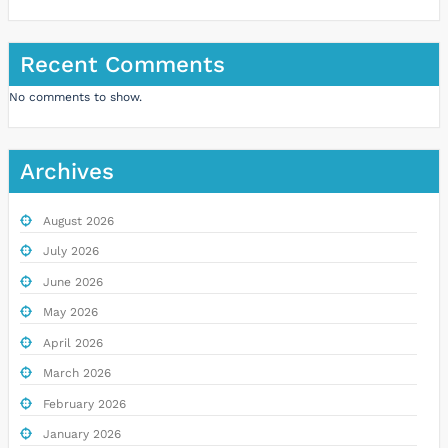
Recent Comments
No comments to show.
Archives
August 2026
July 2026
June 2026
May 2026
April 2026
March 2026
February 2026
January 2026