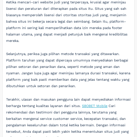
Ketika mencari-cari website judi yang terpercaya, krusial agar meninjau
lisensi dan peraturan dari diterapkan pada situs itu. Situs yang sah sah
biasanya memperoleh lisensi dari otoritas otoritas judi yang, menjamin
bahwa situs ini bekerja secara legal dan seimbang. Selain itu, platform-
platform ini sering kali memperlihatkan data izin mereka pada footer
halaman utama, yang dapat menjadi petunjuk baik mengenai kredibilitas
mereka.
Selanjutnya, periksa juga pilihan metode transaksi yang ditawarkan.
Platform taruhan yang dapat dipercaya umumnya menyediakan berbagai
pilihan setoran dan penarikan dana, seperti metode yang aman dan
nyaman. Jangan lupa juga agar meninjau lamanya durasi transaksi, karena
platform yang baik pasti memberikan data yang jelas tentang waktu yang
dibutuhkan untuk setoran dan penarikan.
Terakhir, ulasan dan masukan pengguna lain dapat menyediakan informasi
berharga tentang kualitas layanan dari situs.
SBOBET Mobile
Cari
rekomendasi dan testimoni dari pengguna lainnya, terutama yang
berkaitan mengenai service customer service, kecepatan transaksi, dan
pengalaman keseluruhan dalam total ketika bermain. Dengan informasi
tersebut, Anda dapat pasti lebih yakin ketika menentukan situs judi yang