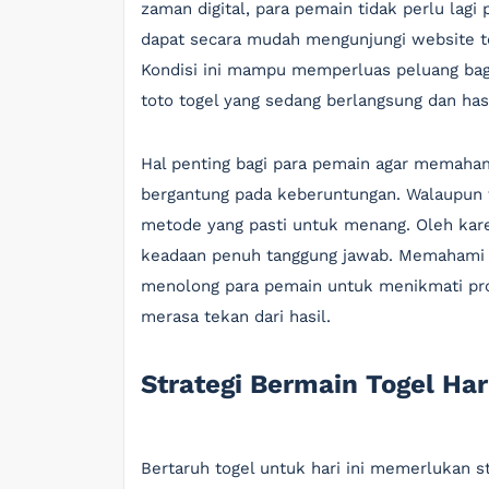
zaman digital, para pemain tidak perlu lagi
dapat secara mudah mengunjungi website to
Kondisi ini mampu memperluas peluang bag
toto togel yang sedang berlangsung dan hasi
Hal penting bagi para pemain agar memaha
bergantung pada keberuntungan. Walaupun te
metode yang pasti untuk menang. Oleh kare
keadaan penuh tanggung jawab. Memahami 
menolong para pemain untuk menikmati pros
merasa tekan dari hasil.
Strategi Bermain Togel Hari
Bertaruh togel untuk hari ini memerlukan 