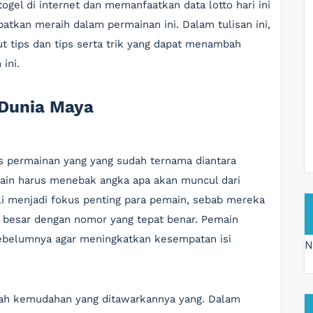
ogel di internet dan memanfaatkan data lotto hari ini
tkan meraih dalam permainan ini. Dalam tulisan ini,
 tips dan tips serta trik yang dapat menambah
ini.
 Dunia Maya
s permainan yang yang sudah ternama diantara
main harus menebak angka apa akan muncul dari
kali menjadi fokus penting para pemain, sebab mereka
esar dengan nomor yang tepat benar. Pemain
sebelumnya agar meningkatkan kesempatan isi
N
alah kemudahan yang ditawarkannya yang. Dalam