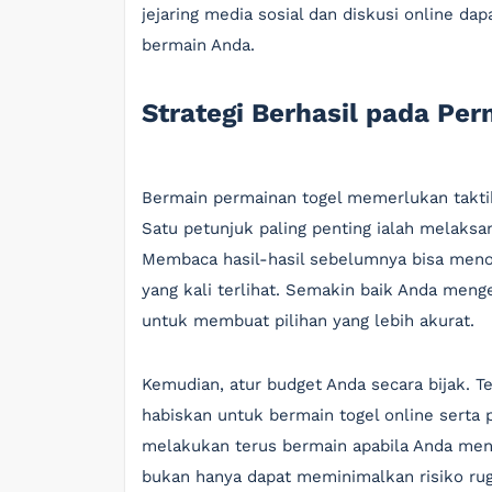
jejaring media sosial dan diskusi online da
bermain Anda.
Strategi Berhasil pada Pe
Bermain permainan togel memerlukan taktik
Satu petunjuk paling penting ialah melaksan
Membaca hasil-hasil sebelumnya bisa meno
yang kali terlihat. Semakin baik Anda meng
untuk membuat pilihan yang lebih akurat.
Kemudian, atur budget Anda secara bijak. 
habiskan untuk bermain togel online serta p
melakukan terus bermain apabila Anda meng
bukan hanya dapat meminimalkan risiko rug