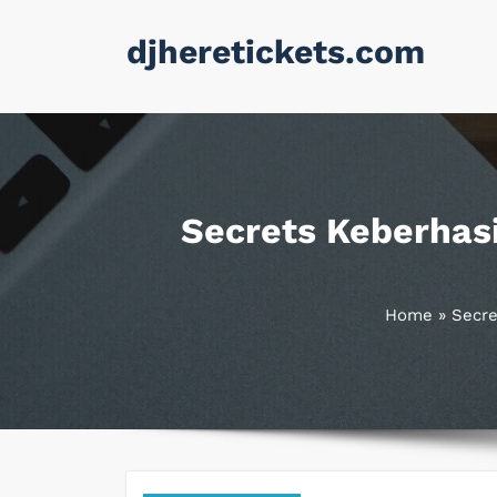
Skip
djheretickets.com
to
content
Secrets Keberhasi
Home
»
Secre