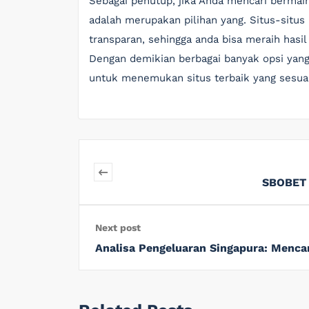
Sebagai penutup, jika Anda mencari bermai
adalah merupakan pilihan yang. Situs-situs
transparan, sehingga anda bisa meraih hasil
Dengan demikian berbagai banyak opsi yang 
untuk menemukan situs terbaik yang sesuai
SBOBET M
Next post
Analisa Pengeluaran Singapura: Menca