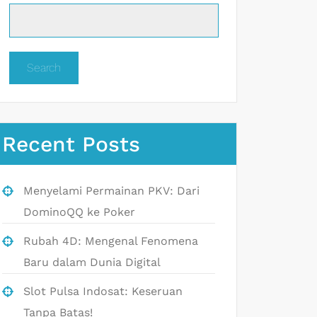
Search
Recent Posts
Menyelami Permainan PKV: Dari
DominoQQ ke Poker
Rubah 4D: Mengenal Fenomena
Baru dalam Dunia Digital
Slot Pulsa Indosat: Keseruan
Tanpa Batas!