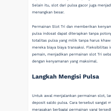
Selain itu, slot dari pulsa gacor juga menja
menangkan besar.
Permainan Slot Tri dan memberikan kenyam
pulsa indosat dapat diterapkan tanpa pot
totalitas pulsa yang milik tanpa harus khaw
mereka biaya biaya transaksi. Fleksibilitas
pemain, menjadikan permainan slot Tri seb
dengan kenyamanan yang maksimal.
Langkah Mengisi Pulsa
Untuk awal menjalankan permainan slot, la
deposit saldo pulsa. Cara tersebut sangat m
merasakan berbagai permainan yang tersed