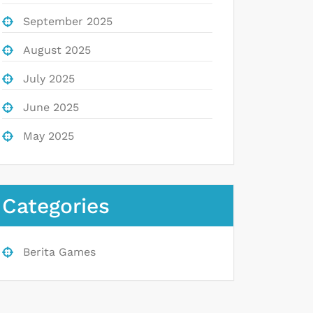
September 2025
August 2025
July 2025
June 2025
May 2025
Categories
Berita Games