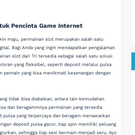
untuk Pencinta Game Internet
kin maju, permainan slot merupakan salah satu
digital. Bagi Anda yang ingin mendapatkan pengalaman
an slot dari Tri tersedia sebagai salah satu solusi
toran yang fleksibel, seperti deposit melalui pulsa
in pemain yang bisa menikmati kesenangan dengan
ng tidak bisa diabaikan, antara lain kemudahan
sa dan beragammnya permainan yang tersedia
lot pulsa yang terpercaya dan beragam menawarkan
gan deposit pulsa gacor, tiap spin memiliki peluang
rkan, sehingga tiap sesi bermain menjadi seru. Ayo