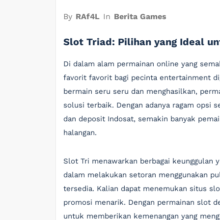
By
RAf4L
In
Berita Games
Slot Triad: Pilihan yang Ideal 
Di dalam alam permainan online yang sema
favorit favorit bagi pecinta entertainment 
bermain seru seru dan menghasilkan, permain
solusi terbaik. Dengan adanya ragam opsi se
dan deposit Indosat, semakin banyak pema
halangan.
Slot Tri menawarkan berbagai keunggulan ya
dalam melakukan setoran menggunakan pul
tersedia. Kalian dapat menemukan situs s
promosi menarik. Dengan permainan slot den
untuk memberikan kemenangan yang menggiu