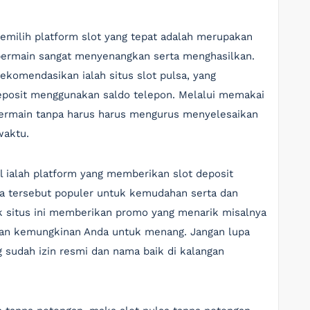
milih platform slot yang tepat adalah merupakan
bermain sangat menyenangkan serta menghasilkan.
rekomendasikan ialah situs slot pulsa, yang
posit menggunakan saldo telepon. Melalui memakai
bermain tanpa harus harus mengurus menyelesaikan
waktu.
jal ialah platform yang memberikan slot deposit
dia tersebut populer untuk kemudahan serta dan
ak situs ini memberikan promo yang menarik misalnya
kan kemungkinan Anda untuk menang. Jangan lupa
 sudah izin resmi dan nama baik di kalangan