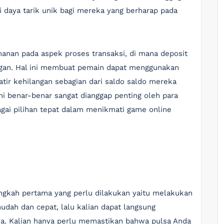
di daya tarik unik bagi mereka yang berharap pada
anan pada aspek proses transaksi, di mana deposit
ongan. Hal ini membuat pemain dapat menggunakan
atir kehilangan sebagian dari saldo saldo mereka
 ini benar-benar sangat dianggap penting oleh para
agai pilihan tepat dalam menikmati game online
ngkah pertama yang perlu dilakukan yaitu melakukan
udah dan cepat, lalu kalian dapat langsung
ia. Kalian hanya perlu memastikan bahwa pulsa Anda