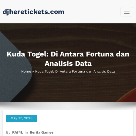
Skip
djheretickets.com
to
content
Kuda Togel: Di Antara Fortuna dan
Analisis Data
Home
»
Kuda Togel: Di Antara Fortuna dan Analisis Data
May 12, 2026
By
RAf4L
In
Berita Games