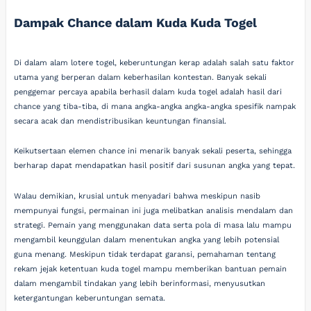
Dampak Chance dalam Kuda Kuda Togel
Di dalam alam lotere togel, keberuntungan kerap adalah salah satu faktor
utama yang berperan dalam keberhasilan kontestan. Banyak sekali
penggemar percaya apabila berhasil dalam kuda togel adalah hasil dari
chance yang tiba-tiba, di mana angka-angka angka-angka spesifik nampak
secara acak dan mendistribusikan keuntungan finansial.
Keikutsertaan elemen chance ini menarik banyak sekali peserta, sehingga
berharap dapat mendapatkan hasil positif dari susunan angka yang tepat.
Walau demikian, krusial untuk menyadari bahwa meskipun nasib
mempunyai fungsi, permainan ini juga melibatkan analisis mendalam dan
strategi. Pemain yang menggunakan data serta pola di masa lalu mampu
mengambil keunggulan dalam menentukan angka yang lebih potensial
guna menang. Meskipun tidak terdapat garansi, pemahaman tentang
rekam jejak ketentuan kuda togel mampu memberikan bantuan pemain
dalam mengambil tindakan yang lebih berinformasi, menyusutkan
ketergantungan keberuntungan semata.