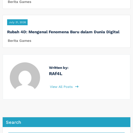
Berita Games
July 31, 2026
Rubah 4D: Mengenal Fenomena Baru dalam Dunia Digital
Berita Games
Written by:
RAf4L
View All Posts
Search