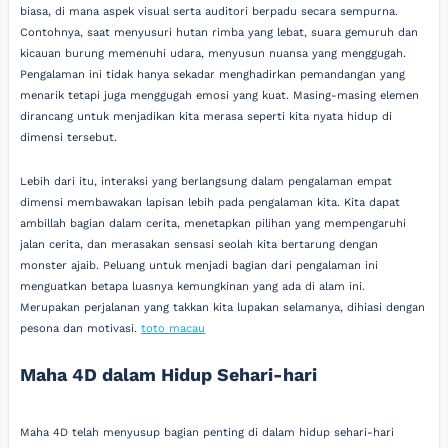
biasa, di mana aspek visual serta auditori berpadu secara sempurna.
Contohnya, saat menyusuri hutan rimba yang lebat, suara gemuruh dan
kicauan burung memenuhi udara, menyusun nuansa yang menggugah.
Pengalaman ini tidak hanya sekadar menghadirkan pemandangan yang
menarik tetapi juga menggugah emosi yang kuat. Masing-masing elemen
dirancang untuk menjadikan kita merasa seperti kita nyata hidup di
dimensi tersebut.
Lebih dari itu, interaksi yang berlangsung dalam pengalaman empat
dimensi membawakan lapisan lebih pada pengalaman kita. Kita dapat
ambillah bagian dalam cerita, menetapkan pilihan yang mempengaruhi
jalan cerita, dan merasakan sensasi seolah kita bertarung dengan
monster ajaib. Peluang untuk menjadi bagian dari pengalaman ini
menguatkan betapa luasnya kemungkinan yang ada di alam ini.
Merupakan perjalanan yang takkan kita lupakan selamanya, dihiasi dengan
pesona dan motivasi.
toto macau
Maha 4D dalam Hidup Sehari-hari
Maha 4D telah menyusup bagian penting di dalam hidup sehari-hari