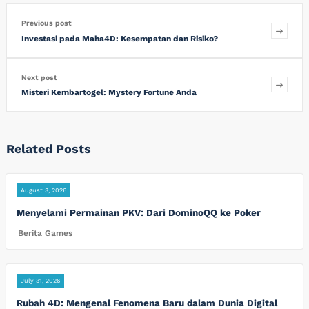
Previous post
Investasi pada Maha4D: Kesempatan dan Risiko?
Next post
Misteri Kembartogel: Mystery Fortune Anda
Related Posts
August 3, 2026
Menyelami Permainan PKV: Dari DominoQQ ke Poker
Berita Games
July 31, 2026
Rubah 4D: Mengenal Fenomena Baru dalam Dunia Digital