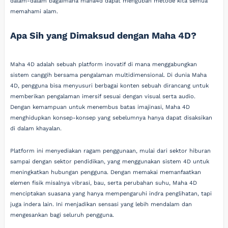
dalam-dalam bagaimana maha4d dapat mengubah metode kita semua
memahami alam.
Apa Sih yang Dimaksud dengan Maha 4D?
Maha 4D adalah sebuah platform inovatif di mana menggabungkan
sistem canggih bersama pengalaman multidimensional. Di dunia Maha
4D, pengguna bisa menyusuri berbagai konten sebuah dirancang untuk
memberikan pengalaman imersif sesuai dengan visual serta audio.
Dengan kemampuan untuk menembus batas imajinasi, Maha 4D
menghidupkan konsep-konsep yang sebelumnya hanya dapat disaksikan
di dalam khayalan.
Platform ini menyediakan ragam penggunaan, mulai dari sektor hiburan
sampai dengan sektor pendidikan, yang menggunakan sistem 4D untuk
meningkatkan hubungan pengguna. Dengan memakai memanfaatkan
elemen fisik misalnya vibrasi, bau, serta perubahan suhu, Maha 4D
menciptakan suasana yang hanya mempengaruhi indra penglihatan, tapi
juga indera lain. Ini menjadikan sensasi yang lebih mendalam dan
mengesankan bagi seluruh pengguna.