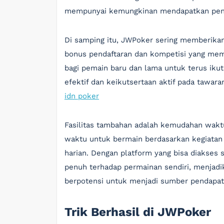
mempunyai kemungkinan mendapatkan peng
Di samping itu, JWPoker sering memberika
bonus pendaftaran dan kompetisi yang memili
bagi pemain baru dan lama untuk terus ikut
efektif dan keikutsertaan aktif pada tawar
idn poker
Fasilitas tambahan adalah kemudahan wakt
waktu untuk bermain berdasarkan kegiatan 
harian. Dengan platform yang bisa diakses 
penuh terhadap permainan sendiri, menjadi
berpotensi untuk menjadi sumber pendapat
Trik Berhasil di JWPoker