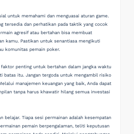
sial untuk memahami dan menguasai aturan game.
ng tersedia dan perhatikan pada taktik yang cocok
ermain agresif atau bertahan bisa membuat
an kamu. Pastikan untuk senantiasa mengikuti
tau komunitas pemain poker.
h faktor penting untuk bertahan dalam jangka waktu
i batas itu. Jangan tergoda untuk mengambil risiko
Melalui manajemen keuangan yang baik, Anda dapat
ilan tanpa harus khawatir hilang semua investasi
dan belajar. Tiapa sesi permainan adalah kesempatan
ermainan pemain berpengalaman, teliti keputusan