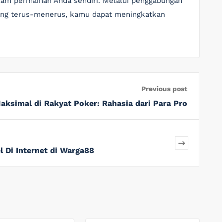
alam permainan Anda sendiri. Melalui penggabungan
yang terus-menerus, kamu dapat meningkatkan
Previous post
ksimal di Rakyat Poker: Rahasia dari Para Pro
 Di Internet di Warga88