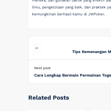
mereka, dan gunakan taktik yang efektif d
ilmu, pengelolaan yang baik, dan praktek 
kemungkinan berhasil kamu di JWPoker.
Tips Kemenangan Ma
Next post
Cara Lengkap Bermain Permainan Togel
Related Posts