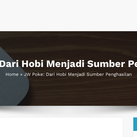
Dari Hobi Menjadi Sumber P
Home
»
JW Poke: Dari Hobi Menjadi Sumber Penghasilan