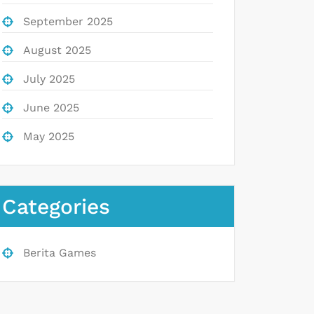
September 2025
August 2025
July 2025
June 2025
May 2025
Categories
Berita Games