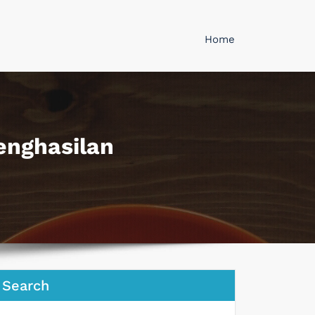
Home
enghasilan
Search