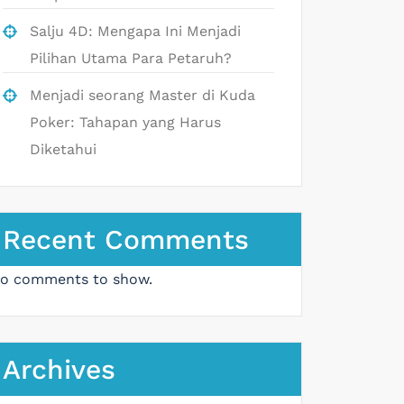
Salju 4D: Mengapa Ini Menjadi
Pilihan Utama Para Petaruh?
Menjadi seorang Master di Kuda
Poker: Tahapan yang Harus
Diketahui
Recent Comments
o comments to show.
Archives