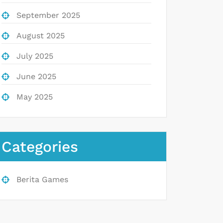
September 2025
August 2025
July 2025
June 2025
May 2025
Categories
Berita Games