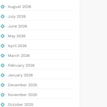
August 2026
July 2026
June 2026
May 2026
April 2026
March 2026
February 2026
January 2026
December 2025
November 2025
October 2025