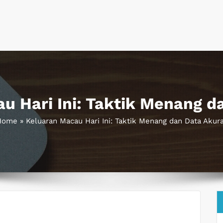
u Hari Ini: Taktik Menang d
Home
»
Keluaran Macau Hari Ini: Taktik Menang dan Data Akur