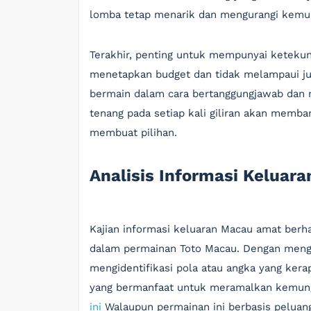
lomba tetap menarik dan mengurangi kemun
Terakhir, penting untuk mempunyai keteku
menetapkan budget dan tidak melampaui jum
bermain dalam cara bertanggungjawab dan m
tenang pada setiap kali giliran akan memb
membuat pilihan.
Analisis Informasi Keluar
Kajian informasi keluaran Macau amat berh
dalam permainan Toto Macau. Dengan mengan
mengidentifikasi pola atau angka yang ker
yang bermanfaat untuk meramalkan kemun
ini
Walaupun permainan ini berbasis pelua