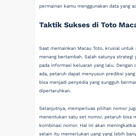
permainan kamu menggunakan data yang ad
Taktik Sukses di Toto Mac
Saat memainkan Macau Toto, krusial untuk 
menang bertambah. Salah satunya strategi 
pada informasi keluaran yang lalu. Dengan c
ada, petaruh dapat menyusun prediksi yang 
bisa menjadi penyedia yang sungguh berma
dipertaruhkan.
Selanjutnya, memperluas pilihan nomor jug
menentukan satu set nomor, petaruh bisa
kombinasi nomor. Hal ini akan meningkat
selain itu memerlukan uang yang lebih bany