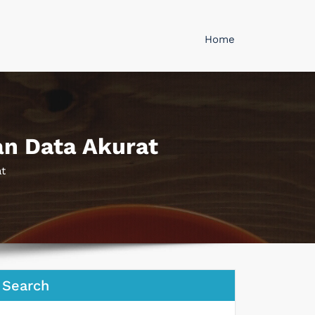
Home
an Data Akurat
at
Search