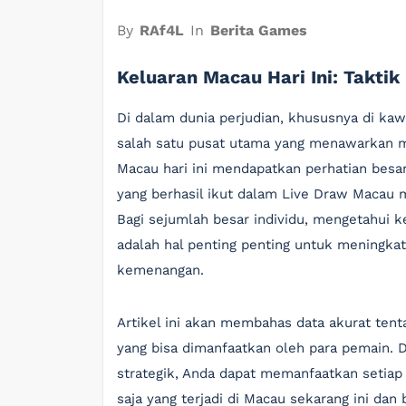
By
RAf4L
In
Berita Games
Keluaran Macau Hari Ini: Takti
Di dalam dunia perjudian, khususnya di kaw
salah satu pusat utama yang menawarkan m
Macau hari ini mendapatkan perhatian besa
yang berhasil ikut dalam Live Draw Macau 
Bagi sejumlah besar individu, mengetahui k
adalah hal penting penting untuk meningk
kemenangan.
Artikel ini akan membahas data akurat tenta
yang bisa dimanfaatkan oleh para pemain. D
strategik, Anda dapat memanfaatkan setiap y
saja yang terjadi di Macau sekarang ini d