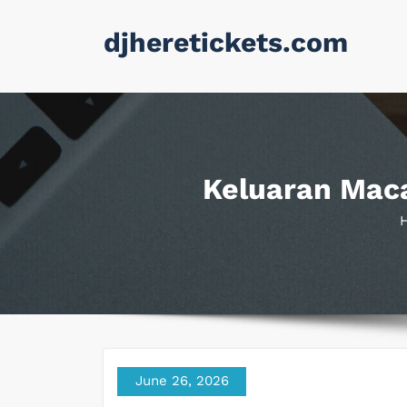
Skip
djheretickets.com
to
content
Keluaran Maca
June 26, 2026