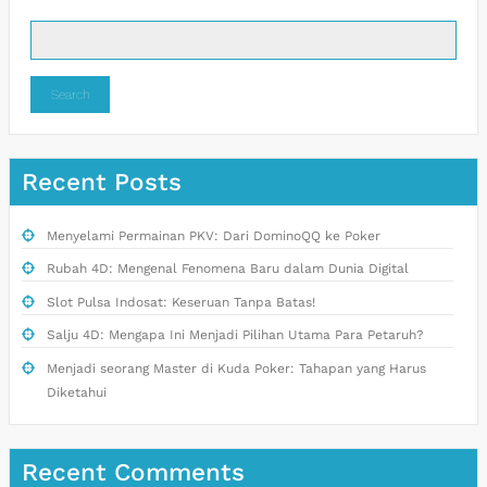
Search
Recent Posts
Menyelami Permainan PKV: Dari DominoQQ ke Poker
Rubah 4D: Mengenal Fenomena Baru dalam Dunia Digital
Slot Pulsa Indosat: Keseruan Tanpa Batas!
Salju 4D: Mengapa Ini Menjadi Pilihan Utama Para Petaruh?
Menjadi seorang Master di Kuda Poker: Tahapan yang Harus
Diketahui
Recent Comments