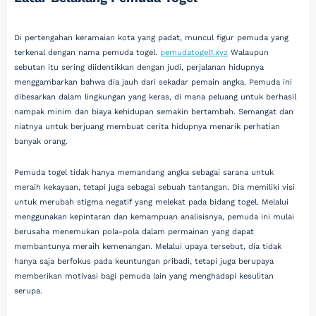
Di pertengahan keramaian kota yang padat, muncul figur pemuda yang
terkenal dengan nama pemuda togel.
pemudatogel1.xyz
Walaupun
sebutan itu sering diidentikkan dengan judi, perjalanan hidupnya
menggambarkan bahwa dia jauh dari sekadar pemain angka. Pemuda ini
dibesarkan dalam lingkungan yang keras, di mana peluang untuk berhasil
nampak minim dan biaya kehidupan semakin bertambah. Semangat dan
niatnya untuk berjuang membuat cerita hidupnya menarik perhatian
banyak orang.
Pemuda togel tidak hanya memandang angka sebagai sarana untuk
meraih kekayaan, tetapi juga sebagai sebuah tantangan. Dia memiliki visi
untuk merubah stigma negatif yang melekat pada bidang togel. Melalui
menggunakan kepintaran dan kemampuan analisisnya, pemuda ini mulai
berusaha menemukan pola-pola dalam permainan yang dapat
membantunya meraih kemenangan. Melalui upaya tersebut, dia tidak
hanya saja berfokus pada keuntungan pribadi, tetapi juga berupaya
memberikan motivasi bagi pemuda lain yang menghadapi kesulitan
serupa.