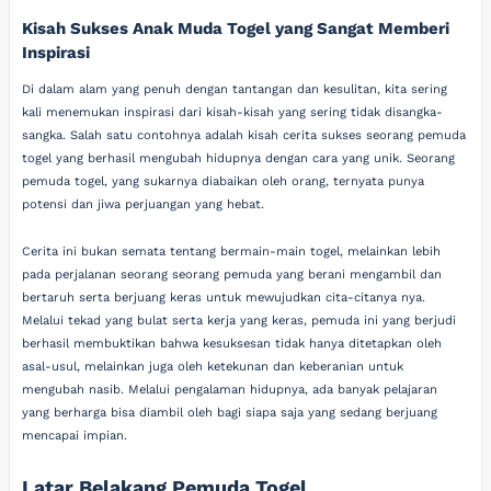
Kisah Sukses Anak Muda Togel yang Sangat Memberi
Inspirasi
Di dalam alam yang penuh dengan tantangan dan kesulitan, kita sering
kali menemukan inspirasi dari kisah-kisah yang sering tidak disangka-
sangka. Salah satu contohnya adalah kisah cerita sukses seorang pemuda
togel yang berhasil mengubah hidupnya dengan cara yang unik. Seorang
pemuda togel, yang sukarnya diabaikan oleh orang, ternyata punya
potensi dan jiwa perjuangan yang hebat.
Cerita ini bukan semata tentang bermain-main togel, melainkan lebih
pada perjalanan seorang seorang pemuda yang berani mengambil dan
bertaruh serta berjuang keras untuk mewujudkan cita-citanya nya.
Melalui tekad yang bulat serta kerja yang keras, pemuda ini yang berjudi
berhasil membuktikan bahwa kesuksesan tidak hanya ditetapkan oleh
asal-usul, melainkan juga oleh ketekunan dan keberanian untuk
mengubah nasib. Melalui pengalaman hidupnya, ada banyak pelajaran
yang berharga bisa diambil oleh bagi siapa saja yang sedang berjuang
mencapai impian.
Latar Belakang Pemuda Togel