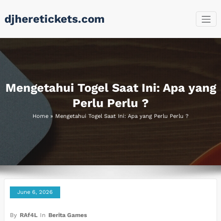
Skip
djheretickets.com
to
content
Mengetahui Togel Saat Ini: Apa yang
Perlu Perlu ?
Home
»
Mengetahui Togel Saat Ini: Apa yang Perlu Perlu ?
June 6, 2026
By
RAf4L
In
Berita Games