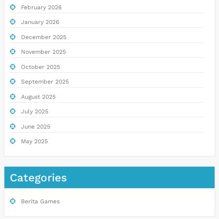
February 2026
January 2026
December 2025
November 2025
October 2025
September 2025
August 2025
July 2025
June 2025
May 2025
Categories
Berita Games