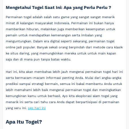
Mengetahui Togel Saat Ini: Apa yang Perlu Perlu ?
Permainan togel adalah salah satu game yang sangat sangat menarik
minat di kalangan masyarakat Indonesia. Permainan ini bukan hanya
memberikan hiburan, melainkan juga memberikan kesempatan untuk
pemain untuk mendapatkan kemenangan serta imbalan yang
menguntungkan. Dalam era digital seperti sekarang, permainan togel
online jadi populer. Banyak sekali orang berpindah dari metode cara klasik
ke situs daring, yang memungkinkan mereka untuk untuk main kapan
saja dan di mana pun tanpa batas waktu.
Hari ini, kita akan membahas lebih jauh mengenai permainan togel hari ini
serta bermacam-macam informasi penting Anda. Mulai dari angka-angka
prediksi sampai strategi bermain, semua ini bakal membantu Anda untuk
lebih memahami lebih baik mengenai permainan togel dan meningkatkan
kemungkinan kamu untuk berhasil. Ayo kita eksplorasi alam togel yang
menarik ini serta cari tahu cara Anda dapat berpartisipasi di permainan
yang seru ini.
sgp hari ini
Apa Itu Togel?