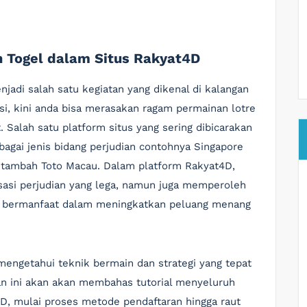
 Togel dalam Situs Rakyat4D
jadi salah satu kegiatan yang dikenal di kalangan
masi, kini anda bisa merasakan ragam permainan lotre
. Salah satu platform situs yang sering dibicarakan
agai jenis bidang perjudian contohnya Singapore
 ditambah Toto Macau. Dalam platform Rakyat4D,
sasi perjudian yang lega, namun juga memperoleh
n bermanfaat dalam meningkatkan peluang menang
 mengetahui teknik bermain dan strategi yang tepat
han ini akan akan membahas tutorial menyeluruh
4D, mulai proses metode pendaftaran hingga raut