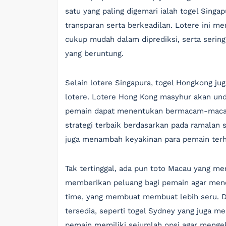
satu yang paling digemari ialah togel Sing
transparan serta berkeadilan. Lotere ini m
cukup mudah dalam diprediksi, serta serin
yang beruntung.
Selain lotere Singapura, togel Hongkong jug
lotere. Lotere Hong Kong masyhur akan und
pemain dapat menentukan bermacam-macam 
strategi terbaik berdasarkan pada ramalan 
juga menambah keyakinan para pemain terha
Tak tertinggal, ada pun toto Macau yang m
memberikan peluang bagi pemain agar menem
time, yang membuat membuat lebih seru. De
tersedia, seperti togel Sydney yang juga m
pemain memiliki sejumlah opsi agar menge