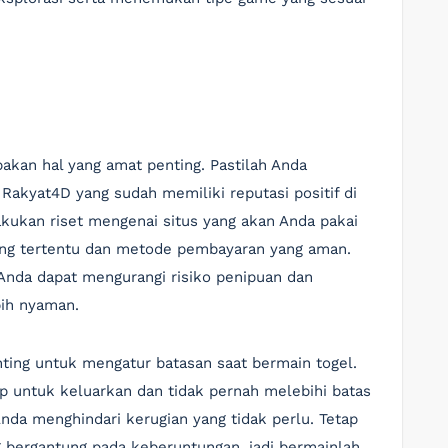
akan hal yang amat penting. Pastilah Anda
Rakyat4D yang sudah memiliki reputasi positif di
kukan riset mengenai situs yang akan Anda pakai
ang tertentu dan metode pembayaran yang aman.
 Anda dapat mengurangi risiko penipuan dan
ih nyaman.
enting untuk mengatur batasan saat bermain togel.
p untuk keluarkan dan tidak pernah melebihi batas
nda menghindari kerugian yang tidak perlu. Tetap
 bergantung pada keberuntungan, jadi bermainlah