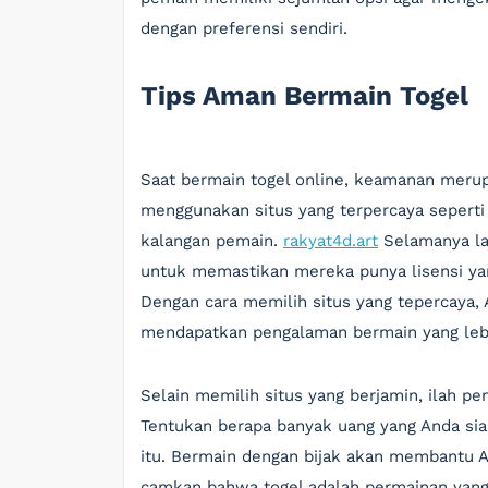
dengan preferensi sendiri.
Tips Aman Bermain Togel
Saat bermain togel online, keamanan merup
menggunakan situs yang terpercaya seperti 
kalangan pemain.
rakyat4d.art
Selamanya la
untuk memastikan mereka punya lisensi y
Dengan cara memilih situs yang tepercaya,
mendapatkan pengalaman bermain yang leb
Selain memilih situs yang berjamin, ilah p
Tentukan berapa banyak uang yang Anda sia
itu. Bermain dengan bijak akan membantu A
camkan bahwa togel adalah permainan yang