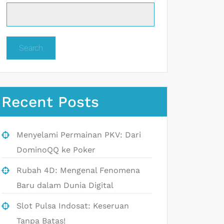
Search
Recent Posts
Menyelami Permainan PKV: Dari
DominoQQ ke Poker
Rubah 4D: Mengenal Fenomena
Baru dalam Dunia Digital
Slot Pulsa Indosat: Keseruan
Tanpa Batas!