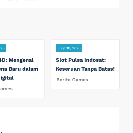
026
July 30, 2026
4D: Mengenal
Slot Pulsa Indosat:
na Baru dalam
Keseruan Tanpa Batas!
igital
Berita Games
Games