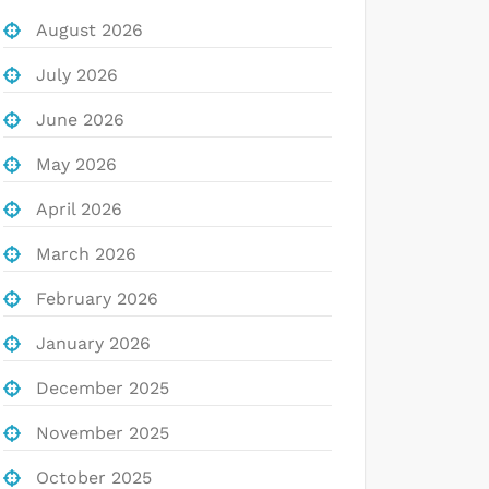
August 2026
July 2026
June 2026
May 2026
April 2026
March 2026
February 2026
January 2026
December 2025
November 2025
October 2025