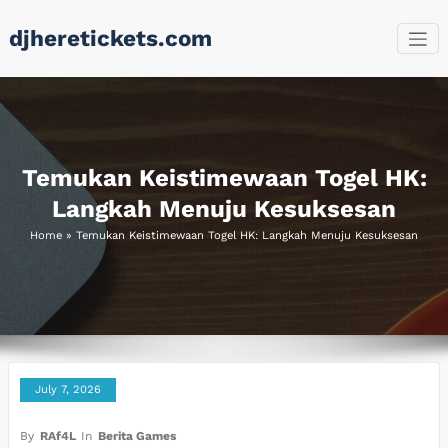
Skip
djheretickets.com
to
content
Temukan Keistimewaan Togel HK:
Langkah Menuju Kesuksesan
Home
»
Temukan Keistimewaan Togel HK: Langkah Menuju Kesuksesan
July 7, 2026
By
RAf4L
In
Berita Games