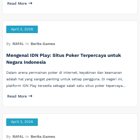
Read More
April 3, 2026
By
RAf4L
In
Berita Games
Mengenal IDN Play: Situs Poker Terpercaya untuk
Negara Indonesia
Dalam arena permainan poker di internet, keyakinan dan keamanan
adalah hal yang sangat penting untuk setiap pengguna. Di negeri ini,
platform IDN Play tersedia sebagai salah satu situs poker tepercaya…
Read More
April 3, 2026
By
RAf4L
In
Berita Games