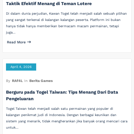
Taktik Efektif Menang di Teman Lotere
Di dalam dunia perjudian, Kawan Togel telah menjadi salah sebuah pilihan
yang sangat terkenal di kalangan kalangan peserta. Platform ini bukan
hanya tidak hanya memberikan bermacam macam permainan, tetapi
juga…
Read More
April 4, 2026
By
RAf4L
In
Berita Games
Berguru pada Togel Taiwan: Tips Menang Dari Data
Pengeluaran
Togel Taiwan telah menjadi salah satu permainan yang populer di
kalangan penikmat judi di Indonesia. Dengan berbagai keunikan dan
sistem yang menarik, tidak mengherankan jika banyak orang mencari cara
untuk…