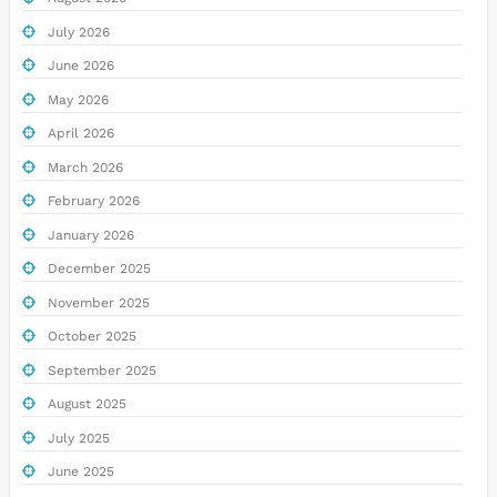
July 2026
June 2026
May 2026
April 2026
March 2026
February 2026
January 2026
December 2025
November 2025
October 2025
September 2025
August 2025
July 2025
June 2025