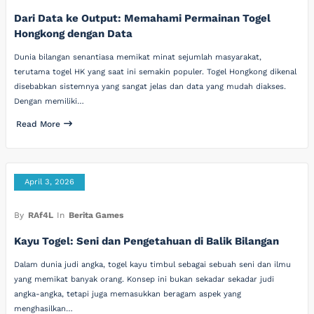
Dari Data ke Output: Memahami Permainan Togel
Hongkong dengan Data
Dunia bilangan senantiasa memikat minat sejumlah masyarakat,
terutama togel HK yang saat ini semakin populer. Togel Hongkong dikenal
disebabkan sistemnya yang sangat jelas dan data yang mudah diakses.
Dengan memiliki…
Read More
April 3, 2026
By
RAf4L
In
Berita Games
Kayu Togel: Seni dan Pengetahuan di Balik Bilangan
Dalam dunia judi angka, togel kayu timbul sebagai sebuah seni dan ilmu
yang memikat banyak orang. Konsep ini bukan sekadar sekadar judi
angka-angka, tetapi juga memasukkan beragam aspek yang
menghasilkan…