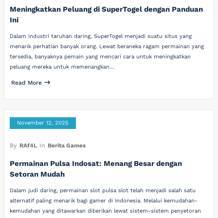
Meningkatkan Peluang di SuperTogel dengan Panduan
Ini
Dalam industri taruhan daring, SuperTogel menjadi suatu situs yang
menarik perhatian banyak orang. Lewat beraneka ragam permainan yang
tersedia, banyaknya pemain yang mencari cara untuk meningkatkan
peluang mereka untuk memenangkan…
Read More
November 12, 2025
By
RAf4L
In
Berita Games
Permainan Pulsa Indosat: Menang Besar dengan
Setoran Mudah
Dalam judi daring, permainan slot pulsa slot telah menjadi salah satu
alternatif paling menarik bagi gamer di Indonesia. Melalui kemudahan-
kemudahan yang ditawarkan diberikan lewat sistem-sistem penyetoran