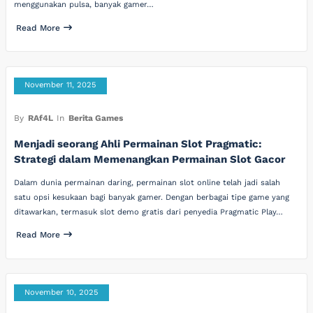
menggunakan pulsa, banyak gamer…
Read More
November 11, 2025
By
RAf4L
In
Berita Games
Menjadi seorang Ahli Permainan Slot Pragmatic:
Strategi dalam Memenangkan Permainan Slot Gacor
Dalam dunia permainan daring, permainan slot online telah jadi salah
satu opsi kesukaan bagi banyak gamer. Dengan berbagai tipe game yang
ditawarkan, termasuk slot demo gratis dari penyedia Pragmatic Play…
Read More
November 10, 2025