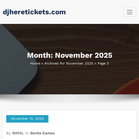
Skip
djheretickets.com
to
content
Month:
November 2025
Home
»
Archives for November 2025
»
Page 3
November 13, 2025
By
RAf4L
In
Berita Games