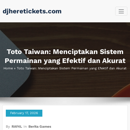
Skip
djheretickets.com
to
content
Toto Taiwan: Menciptakan Sistem
Permainan yang Efektif dan Akurat
Home
»
Toto Taiwan: Menciptakan Sistem Permainan yang Efektif dan Akurat
February 17, 2026
By
RAf4L
In
Berita Games