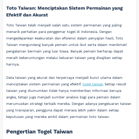
Toto Taiwan: Menciptakan Sistem Permainan yang
Efektif dan Akurat
Toto Taiwan telah menjadi salah satu sistem permainan yang paling
menarik perhatian para penggemar togel di Indonesia. Dengan
mengedepankan keakuratan dan efisiensi dalam penyajian hasil, Toto
Taiwan mengundang banyak pemain untuk ikut serta dalam menikmati
pengalaman bermain yang luar biasa. Banyak pemain berharap dapat
meraih keberuntungan melalui keluaran taiwan yang disajikan setiap
harinya.
Data taiwan yang akurat dan terpercaya menjadi kunci utama dalam
menciptakan sistem permainan yang efektif.
togel taiwan
Setiap result
taiwan yang diumumkan tidak hanya memberikan informasi berupa
angka, tetapi juga menjadi sumber analisis bagi para pemain dalam
merumuskan strategi terbaik mereka. Dengan adanya pengeluaran taiwan
yang transparan, pengguna dapat merasa lebih yakin dalam setiap
keputusan yang mereka ambil dalam permainan toto taiwan.
Pengertian Togel Taiwan