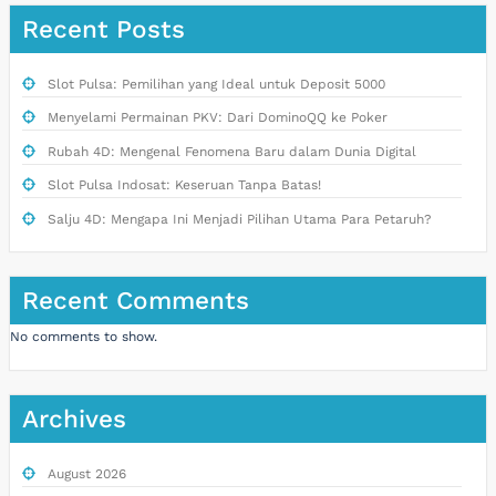
Recent Posts
Slot Pulsa: Pemilihan yang Ideal untuk Deposit 5000
Menyelami Permainan PKV: Dari DominoQQ ke Poker
Rubah 4D: Mengenal Fenomena Baru dalam Dunia Digital
Slot Pulsa Indosat: Keseruan Tanpa Batas!
Salju 4D: Mengapa Ini Menjadi Pilihan Utama Para Petaruh?
Recent Comments
No comments to show.
Archives
August 2026