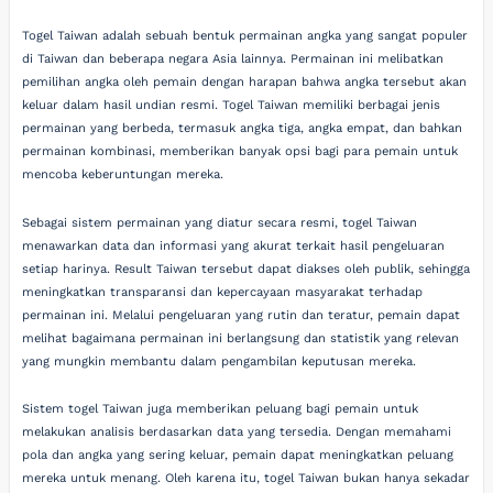
Togel Taiwan adalah sebuah bentuk permainan angka yang sangat populer
di Taiwan dan beberapa negara Asia lainnya. Permainan ini melibatkan
pemilihan angka oleh pemain dengan harapan bahwa angka tersebut akan
keluar dalam hasil undian resmi. Togel Taiwan memiliki berbagai jenis
permainan yang berbeda, termasuk angka tiga, angka empat, dan bahkan
permainan kombinasi, memberikan banyak opsi bagi para pemain untuk
mencoba keberuntungan mereka.
Sebagai sistem permainan yang diatur secara resmi, togel Taiwan
menawarkan data dan informasi yang akurat terkait hasil pengeluaran
setiap harinya. Result Taiwan tersebut dapat diakses oleh publik, sehingga
meningkatkan transparansi dan kepercayaan masyarakat terhadap
permainan ini. Melalui pengeluaran yang rutin dan teratur, pemain dapat
melihat bagaimana permainan ini berlangsung dan statistik yang relevan
yang mungkin membantu dalam pengambilan keputusan mereka.
Sistem togel Taiwan juga memberikan peluang bagi pemain untuk
melakukan analisis berdasarkan data yang tersedia. Dengan memahami
pola dan angka yang sering keluar, pemain dapat meningkatkan peluang
mereka untuk menang. Oleh karena itu, togel Taiwan bukan hanya sekadar