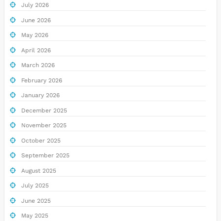
July 2026
June 2026
May 2026
April 2026
March 2026
February 2026
January 2026
December 2025
November 2025
October 2025
September 2025
August 2025
July 2025
June 2025
May 2025