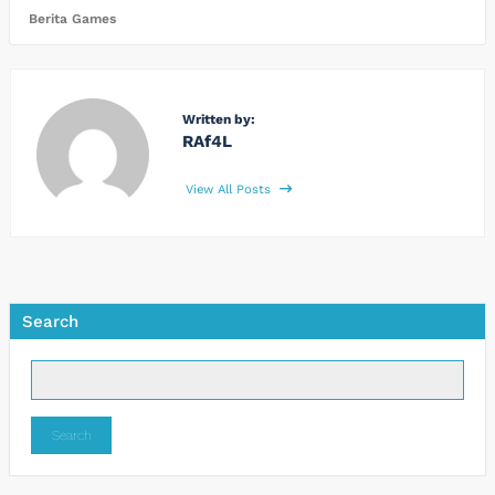
Berita Games
Written by:
RAf4L
View All Posts
Search
Search