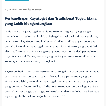
By
RAf4L
In
Berita Games
Perbandingan Kayutogel dan Tradisional Togel: Mana
yang Lebih Menguntungkan
Di dalam dunia judi, togel telah lama menjadi kegiatan yang sangat
menarik minat sejumlah individu. Sebagai variasi dari judi konvensional,
lahir termin kayutogel yang kini semakin dikenal di kalangan beberapa
pemain. Permainan kayutogel menawarkan format baru yang dapat jadi
alternatif menarik untuk orang-orang yang telah kenal dari permainan
togel tradisional. Tetapi, banyak yang bertanya-tanya, mana di antara
keduanya mana lebih menguntungkan?
Kayutogel hadir membawa perubahan di tengah industri permainan yang
telah ada selama bertahun-tahun. Melalui cara permainan yang dan
aturan yang lebih, permainan kayutogel menawarkan suatu pengalaman
yang berbeda. Dalam artikel ini kita akan mengulas perbandingan antara
permainan kayutogel dan togel konvensional, dan meninjau manfaat apa
saja yang diraih dari setiap jenis permainan ini.