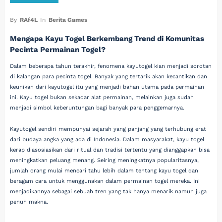
By
RAf4L
In
Berita Games
Mengapa Kayu Togel Berkembang Trend di Komunitas
Pecinta Permainan Togel?
Dalam beberapa tahun terakhir, fenomena kayutogel kian menjadi sorotan
di kalangan para pecinta togel. Banyak yang tertarik akan kecantikan dan
keunikan dari kayutogel itu yang menjadi bahan utama pada permainan
ini. Kayu togel bukan sekadar alat permainan, melainkan juga sudah
menjadi simbol keberuntungan bagi banyak para penggemarnya.
Kayutogel sendiri mempunyai sejarah yang panjang yang terhubung erat
dari budaya angka yang ada di Indonesia. Dalam masyarakat, kayu togel
kerap diasosiasikan dari ritual dan tradisi tertentu yang dianggapkan bisa
meningkatkan peluang menang. Seiring meningkatnya popularitasnya,
jumlah orang mulai mencari tahu lebih dalam tentang kayu togel dan
beragam cara untuk menggunakan dalam permainan togel mereka. Ini
menjadikannya sebagai sebuah tren yang tak hanya menarik namun juga
penuh makna.