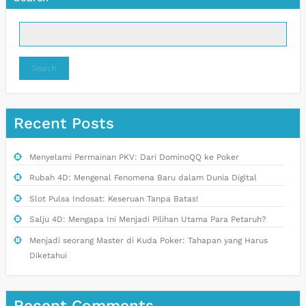
Search
Recent Posts
Menyelami Permainan PKV: Dari DominoQQ ke Poker
Rubah 4D: Mengenal Fenomena Baru dalam Dunia Digital
Slot Pulsa Indosat: Keseruan Tanpa Batas!
Salju 4D: Mengapa Ini Menjadi Pilihan Utama Para Petaruh?
Menjadi seorang Master di Kuda Poker: Tahapan yang Harus
Diketahui
Recent Comments