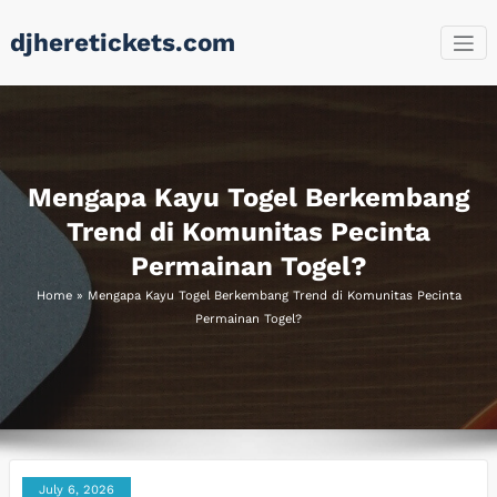
Skip
djheretickets.com
to
content
Mengapa Kayu Togel Berkembang
Trend di Komunitas Pecinta
Permainan Togel?
Home
»
Mengapa Kayu Togel Berkembang Trend di Komunitas Pecinta
Permainan Togel?
July 6, 2026