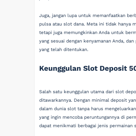
Juga, jangan lupa untuk memanfaatkan berb
pulsa atau slot dana. Meta ini tidak hany
tetapi juga memungkinkan Anda untuk berma
yang sesuai dengan kenyamanan Anda, dan p
yang telah ditentukan.
Keunggulan Slot Deposit 5
Salah satu keunggulan utama dari slot dep
ditawarkannya. Dengan minimal deposit ya
dalam dunia slot tanpa harus mengeluarkan 
yang ingin mencoba peruntungannya di perm
dapat menikmati berbagai jenis permainan 