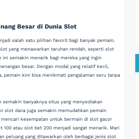
nang Besar di Dunia Slot
njadi salah satu pilihan favorit bagi banyak pemain.
 slot yang menawarkan taruhan rendah, seperti slot
 ini semakin menarik bagi mereka yang ingin
nangan besar. Dengan modal yang relatif kecil,
sa, pemain kini bisa menikmati pengalaman seru tanpa
n semakin banyaknya situs yang menyediakan
s dan slot dana juga semakin memudahkan pemain
 mencari kesempatan untuk bermain di slot gacor
bet 100 atau slot bet 200 menjadi sangat menarik. Mari
an peluang yang ditawarkan oleh berbagai jenis slot