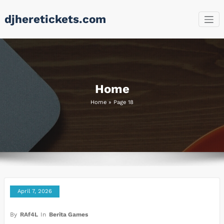
Skip
djheretickets.com
to
content
Home
Home
»
Page 18
April 7, 2026
By
RAf4L
In
Berita Games