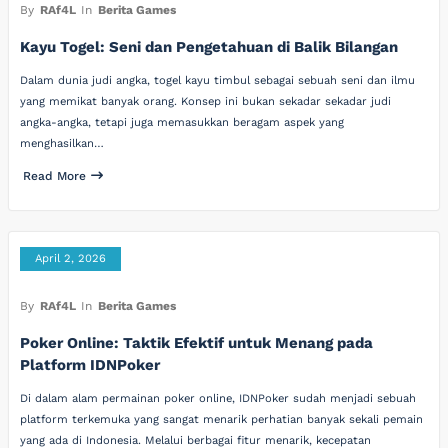
By
RAf4L
In
Berita Games
Kayu Togel: Seni dan Pengetahuan di Balik Bilangan
Dalam dunia judi angka, togel kayu timbul sebagai sebuah seni dan ilmu
yang memikat banyak orang. Konsep ini bukan sekadar sekadar judi
angka-angka, tetapi juga memasukkan beragam aspek yang
menghasilkan…
Read More
April 2, 2026
By
RAf4L
In
Berita Games
Poker Online: Taktik Efektif untuk Menang pada
Platform IDNPoker
Di dalam alam permainan poker online, IDNPoker sudah menjadi sebuah
platform terkemuka yang sangat menarik perhatian banyak sekali pemain
yang ada di Indonesia. Melalui berbagai fitur menarik, kecepatan